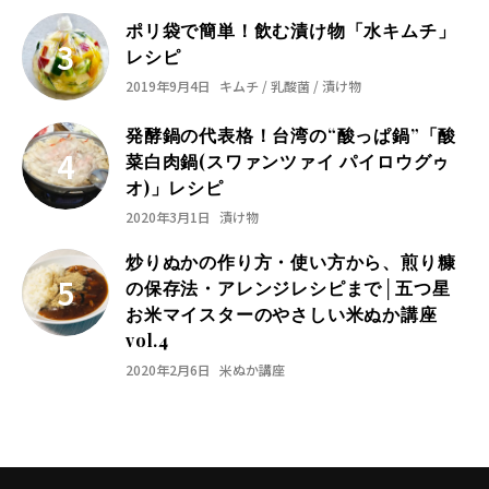
ポリ袋で簡単！飲む漬け物「水キムチ」
レシピ
2019年9月4日
キムチ / 乳酸菌 / 漬け物
発酵鍋の代表格！台湾の“酸っぱ鍋”「酸
菜白肉鍋(スワァンツァイ パイロウグゥ
オ)」レシピ
2020年3月1日
漬け物
炒りぬかの作り方・使い方から、煎り糠
の保存法・アレンジレシピまで│五つ星
お米マイスターのやさしい米ぬか講座
vol.4
2020年2月6日
米ぬか講座