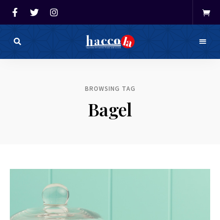
haccola（ハ
ッ
haccola
コ
ラ）
発酵ライ
は
BROWSING TAG
発
フを楽し
酵
Bagel
ラ
イ
む「ハッ
フ
を
コラ」
楽
し
む
た
め
の
メ
デ
ィ
ア
で
す。
発