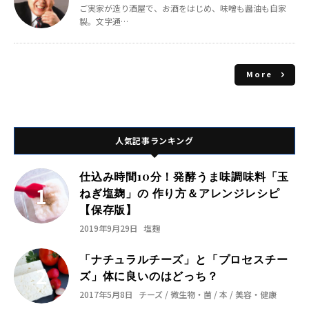
ご実家が造り酒屋で、お酒をはじめ、味噌も醤油も自家
製。文字通…
More
人気記事ランキング
仕込み時間10分！発酵うま味調味料「玉
ねぎ塩麹」の 作り方＆アレンジレシピ
【保存版】
2019年9月29日
塩麹
「ナチュラルチーズ」と「プロセスチー
ズ」体に良いのはどっち？
2017年5月8日
チーズ / 微生物・菌 / 本 / 美容・健康