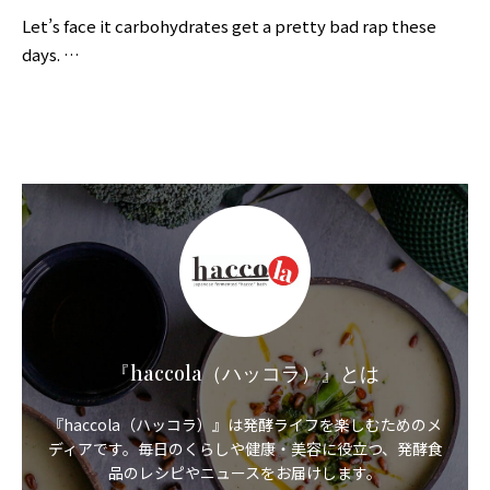
界
に
Let’s face it carbohydrates get a pretty bad rap these
も
っ
days. …
と
知
っ
て
も
ら
え
る
よ
う
英
語
版
も
あ
り
ま
す。
『haccola（ハッコラ）』とは
『haccola（ハッコラ）』は発酵ライフを楽しむためのメ
ディアです。毎日のくらしや健康・美容に役立つ、発酵食
品のレシピやニュースをお届けします。