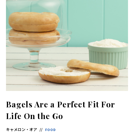
酵
食
品
の
レ
シ
ピ
や
ニ
ュ
ー
ス
を
お
届
け
し
ま
す。
日
本
と
ア
ジ
ア
Bagels Are a Perfect Fit For
の
発
Life On the Go
酵
食
品
を
キャメロン・オア
FOOD
世