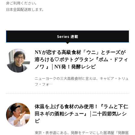
非ご利用ください。
日本全国配送致します。
Series 連載
NYが恋する高級食材「ウニ」とチーズが
溶ろける♡ポテトグラタン『ポム・ドフィ
ノワ 』│NY発！発酵レシピ
ニューヨークの三大高級食材と言えは、キャビア・トリュ
フ・フォ…
体温を上げる食材のみ使用！『ラムと下仁
田ネギの酒粕シチュー』│二十四節気レシ
ピ
東京・表参道にある、発酵をテーマにした居酒屋「発酵居