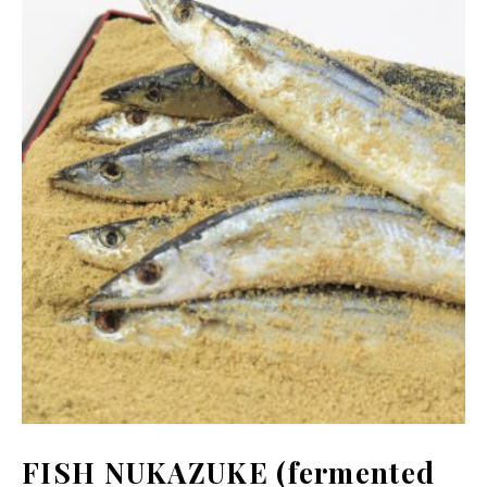
酵
食
品
の
レ
シ
ピ
や
ニ
ュ
ー
ス
を
お
届
け
し
ま
す。
日
本
と
ア
ジ
ア
の
発
酵
食
品
を
FISH NUKAZUKE (fermented
世