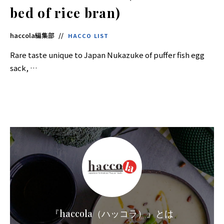
界
に
bed of rice bran)
も
っ
と
haccola編集部
知
HACCO LIST
っ
て
Rare taste unique to Japan Nukazuke of puffer fish egg
も
ら
sack, …
え
る
よ
う
英
語
版
も
あ
り
ま
す。
『haccola（ハッコラ）』とは