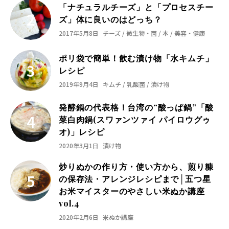
「ナチュラルチーズ」と「プロセスチー
ズ」体に良いのはどっち？
2017年5月8日
チーズ / 微生物・菌 / 本 / 美容・健康
ポリ袋で簡単！飲む漬け物「水キムチ」
レシピ
2019年9月4日
キムチ / 乳酸菌 / 漬け物
発酵鍋の代表格！台湾の“酸っぱ鍋”「酸
菜白肉鍋(スワァンツァイ パイロウグゥ
オ)」レシピ
2020年3月1日
漬け物
炒りぬかの作り方・使い方から、煎り糠
の保存法・アレンジレシピまで│五つ星
お米マイスターのやさしい米ぬか講座
vol.4
2020年2月6日
米ぬか講座