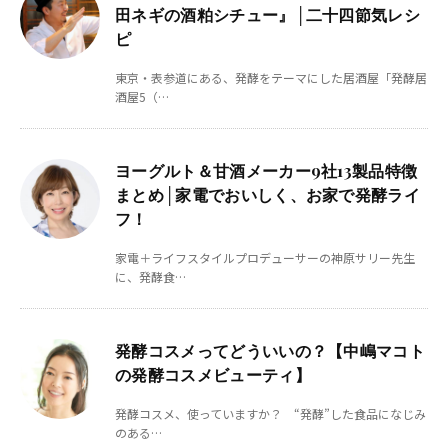
田ネギの酒粕シチュー』│二十四節気レシ
ピ
東京・表参道にある、発酵をテーマにした居酒屋「発酵居
酒屋5（…
ヨーグルト＆甘酒メーカー9社13製品特徴
まとめ│家電でおいしく、お家で発酵ライ
フ！
家電＋ライフスタイルプロデューサーの神原サリー先生
に、発酵食…
発酵コスメってどういいの？【中嶋マコト
の発酵コスメビューティ】
発酵コスメ、使っていますか？ “発酵”した食品になじみ
のある…