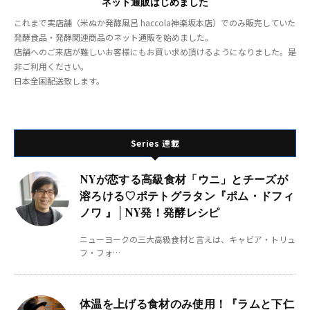
ネット通販はじめました
これまで実店舗（米ぬか発酵風呂 haccola神楽坂本店）でのみ販売していた
発酵食品・発酵関連商品のネット通販を始めました。
店舗へのご来店が難しいお客様にもお買い求め頂けるようになりました。是
非ご利用ください。
日本全国配送致します。
Series 連載
NYが恋する高級食材「ウニ」とチーズが
溶ろける♡ポテトグラタン『ポム・ドフィ
ノワ 』│NY発！発酵レシピ
ニューヨークの三大高級食材と言えは、キャビア・トリュ
フ・フォ…
体温を上げる食材のみ使用！『ラムと下仁