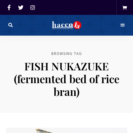
haccola（ハ
ッ
haccola
コ
ラ）
発酵ライ
は
BROWSING TAG
発
フを楽し
酵
FISH NUKAZUKE
ラ
イ
む「ハッ
フ
(fermented bed of rice
を
コラ」
楽
し
bran)
む
た
め
の
メ
デ
ィ
ア
で
す。
発