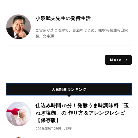
小泉武夫先生の発酵生活
ご実家が造り酒屋で、お酒をはじめ、味噌も醤油も自家
製。文字通…
More
人気記事ランキング
仕込み時間10分！発酵うま味調味料「玉
ねぎ塩麹」の 作り方＆アレンジレシピ
【保存版】
2019年9月29日
塩麹