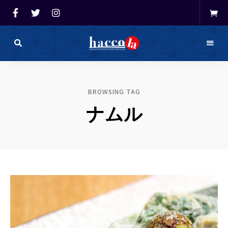
haccola（ハ
ッ
haccola
コ
ラ）
発酵ライ
は
BROWSING TAG
発
フを楽し
酵
ナムル
ラ
イ
む「ハッ
フ
を
コラ」
楽
し
む
た
め
の
メ
デ
ィ
ア
で
す。
発