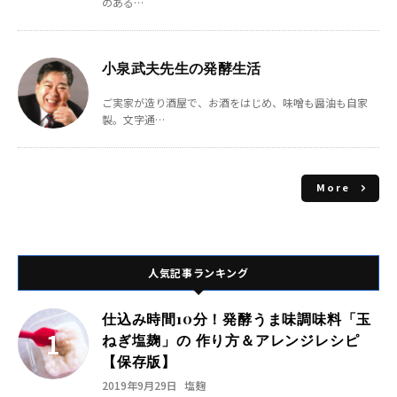
のある…
小泉武夫先生の発酵生活
ご実家が造り酒屋で、お酒をはじめ、味噌も醤油も自家
製。文字通…
More
人気記事ランキング
仕込み時間10分！発酵うま味調味料「玉
ねぎ塩麹」の 作り方＆アレンジレシピ
【保存版】
2019年9月29日
塩麹