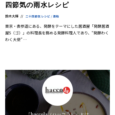
界
四節気の雨水レシピ
に
も
っ
と
鈴木大輝
二十四節気レシピ
/
酒粕
知
っ
て
東京・表参道にある、発酵をテーマにした居酒屋「発酵居酒
も
屋5（ゴ）」の料理長を務める発酵料理人であり、“発酵わく
ら
え
わく大使” …
る
よ
う
英
語
版
も
あ
り
ま
す。
『haccola（ハッコラ）』とは