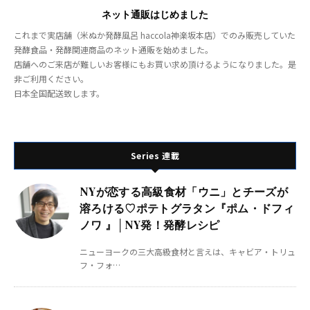
ネット通販はじめました
これまで実店舗（米ぬか発酵風呂 haccola神楽坂本店）でのみ販売していた
発酵食品・発酵関連商品のネット通販を始めました。
店舗へのご来店が難しいお客様にもお買い求め頂けるようになりました。是
非ご利用ください。
日本全国配送致します。
Series 連載
NYが恋する高級食材「ウニ」とチーズが
溶ろける♡ポテトグラタン『ポム・ドフィ
ノワ 』│NY発！発酵レシピ
ニューヨークの三大高級食材と言えは、キャビア・トリュ
フ・フォ…