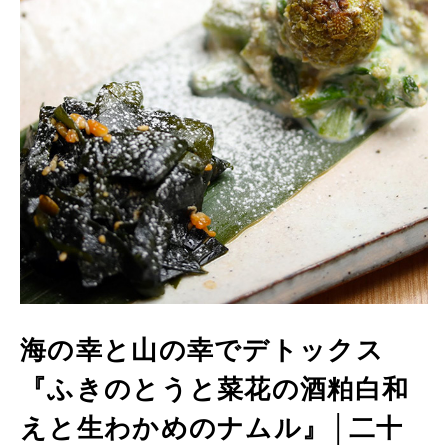
酵
食
品
の
レ
シ
ピ
や
ニ
ュ
ー
ス
を
お
届
け
し
ま
す。
日
本
と
ア
ジ
ア
海の幸と山の幸でデトックス
の
発
『ふきのとうと菜花の酒粕白和
酵
食
品
えと生わかめのナムル』│二十
を
世