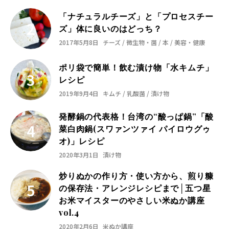
「ナチュラルチーズ」と「プロセスチー
ズ」体に良いのはどっち？
2017年5月8日
チーズ / 微生物・菌 / 本 / 美容・健康
ポリ袋で簡単！飲む漬け物「水キムチ」
レシピ
2019年9月4日
キムチ / 乳酸菌 / 漬け物
発酵鍋の代表格！台湾の“酸っぱ鍋”「酸
菜白肉鍋(スワァンツァイ パイロウグゥ
オ)」レシピ
2020年3月1日
漬け物
炒りぬかの作り方・使い方から、煎り糠
の保存法・アレンジレシピまで│五つ星
お米マイスターのやさしい米ぬか講座
vol.4
2020年2月6日
米ぬか講座