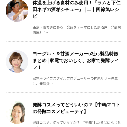
体温を上げる食材のみ使用！『ラムと下仁
田ネギの酒粕シチュー』│二十四節気レシ
ピ
東京・表参道にある、発酵をテーマにした居酒屋「発酵居
酒屋5（…
ヨーグルト＆甘酒メーカー9社13製品特徴
まとめ│家電でおいしく、お家で発酵ライ
フ！
家電＋ライフスタイルプロデューサーの神原サリー先生
に、発酵食…
発酵コスメってどういいの？【中嶋マコト
の発酵コスメビューティ】
発酵コスメ、使っていますか？ “発酵”した食品になじみ