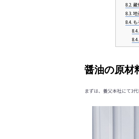
8.2.
蔵
8.3.
地
8.4.
も
8.4.
8.4.
醤油の原材
まずは、養父本社にて3