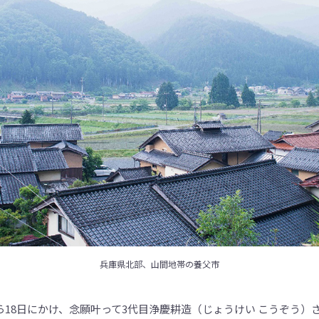
あ
り
ま
す。
兵庫県北部、山間地帯の養父市
日から18日にかけ、念願叶って3代目浄慶耕造（じょうけい こうぞう）