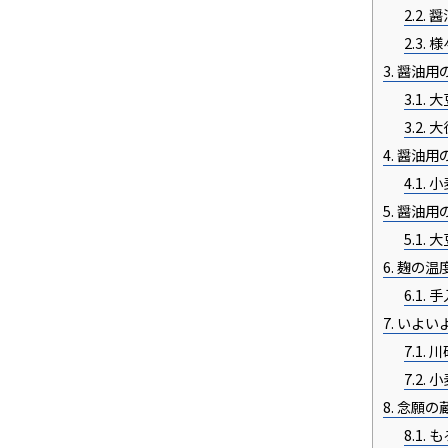
2.2.
醤
2.3.
様
3.
醤油用
3.1.
大
3.2.
大
4.
醤油用
4.1.
小
5.
醤油用
5.1.
大
6.
麹の温
6.1.
手
7.
いよい
7.1.
川
7.2.
小
8.
念願の
8.1.
も