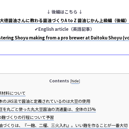
↓ 後編はこちら ↓
大徳醤油さんに教わる醤油づくりA to Z 醤油じかん上級編（後編
✔English article（英語記事）
tering Shoyu making from a pro brewer at Daitoku Shoyu (vo
Contents
[
hide
]
原材料について
本のJAS法で醤油と定義されているのは大豆の使用
豆を丸ごと使った丸大豆醤油の流通量は、全体の15%
の麹づくりの行程について予習
油づくりは、『一麹、二櫂、三火入れ』。いい麹を作ることが一番大切