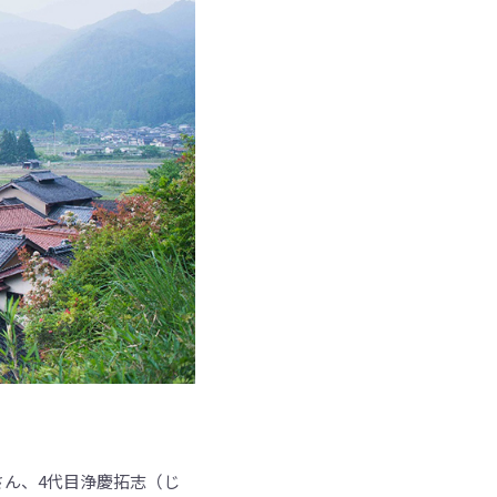
さん、4代目浄慶拓志（じ