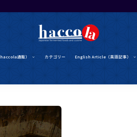
haccola（ハ
haccola
ッ
（haccola通販）
カテゴリー
English Article（英語記事）
コ
ラ）
は
発酵ライ
発
酵
ラ
イ
フを楽し
フ
を
楽
む「ハッ
し
む
た
め
コラ」
の
メ