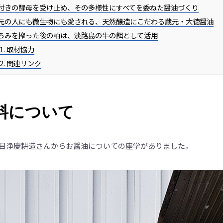
付きの酵母を受け止め、その多様性にすべてを委ねた醤油づくり
元の人にも微生物にも愛される、天然醸造にこだわる蔵元・大徳醤油
ろみを搾った後の粕は、淡路島の牛の餌として活用
1.
取材協力
2.
関連リンク
料について
代目浄慶耕造さんからお醤油についての座学がありました。