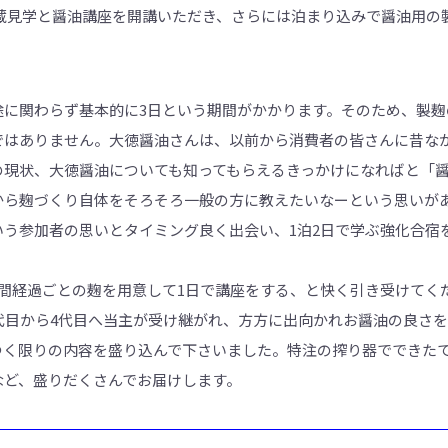
に蔵見学と醤油講座を開講いただき、さらには泊まり込みで醤油用の
途に関わらず基本的に3日という期間がかかります。そのため、製麹
ではありません。大徳醤油さんは、以前から消費者の皆さんに昔な
の現状、大徳醤油についても知ってもらえるきっかけになればと「
から麹づくり自体をそろそろ一般の方に教えたいなーという思いが
いう参加者の思いとタイミング良く出会い、1泊2日で学ぶ強化合宿
時間経過ごとの麹を用意して1日で講座をする、と快く引き受けてく
代目から4代目へ当主が受け継がれ、方方に出向かれお醤油の良さ
つく限りの内容を盛り込んで下さいました。特注の搾り器でできた
など、盛りだくさんでお届けします。