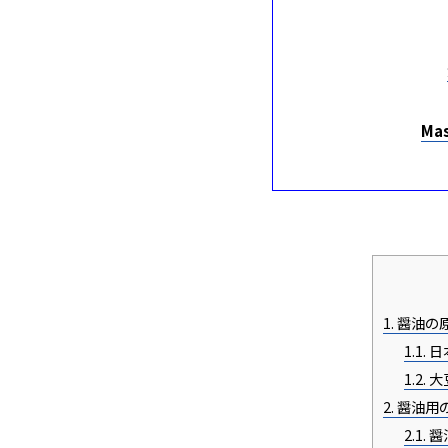
Mas
1.
醤油の
1.1.
日
1.2.
大
2.
醤油用
2.1.
醤