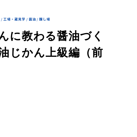
座
/
工場・蔵見学
/
醤油
/
醸し場
んに教わる醤油づく
Z 醤油じかん上級編（前