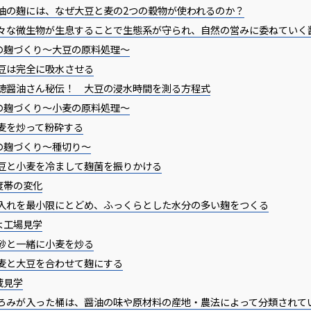
油の麹には、なぜ大豆と麦の2つの穀物が使われるのか？
々な微生物が生息することで生態系が守られ、自然の営みに委ねていく
の麹づくり～大豆の原料処理～
豆は完全に吸水させる
徳醤油さん秘伝！ 大豆の浸水時間を測る方程式
の麹づくり～小麦の原料処理～
麦を炒って粉砕する
の麹づくり～種切り～
豆と小麦を冷まして麹菌を振りかける
度帯の変化
入れを最小限にとどめ、ふっくらとした水分の多い麹をつくる
よ工場見学
砂と一緒に小麦を炒る
麦と大豆を合わせて麹にする
蔵見学
ろみが入った桶は、醤油の味や原材料の産地・農法によって分類されて