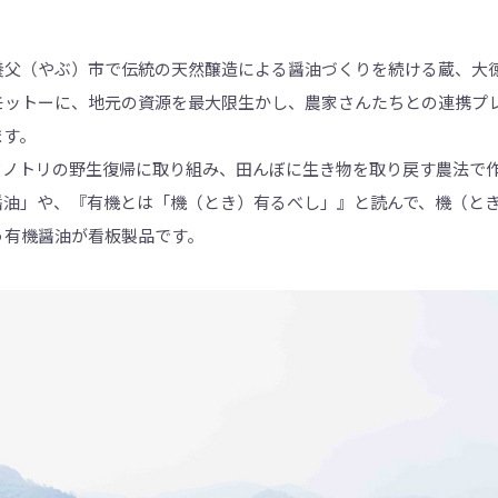
ア
ジ
ア
の
父（やぶ）市で伝統の天然醸造による醤油づくりを続ける蔵、大徳
発
酵
モットーに、地元の資源を最大限生かし、農家さんたちとの連携プ
食
品
ます。
を
世
ウノトリの野生復帰に取り組み、田んぼに生き物を取り戻す農法で
界
に
醤油」や、『有機とは「機（とき）有るべし」』と読んで、機（と
も
っ
う有機醤油が看板製品です。
と
知
っ
て
も
ら
え
る
よ
う
英
語
版
も