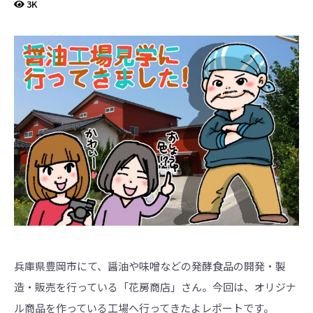
界
3K
に
も
っ
と
知
っ
て
も
ら
え
る
よ
う
英
語
版
も
あ
り
ま
す。
兵庫県豊岡市にて、醤油や味噌などの発酵食品の開発・製
造・販売を行っている「花房商店」さん。今回は、オリジナ
ル商品を作っている工場へ行ってきたよレポートです。