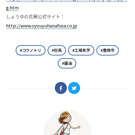
g.htm
しょうゆの花房公式サイト：
http://www.syouyuhanafusa.co.jp
コウノトリ
但馬
工場見学
豊岡市
醤油