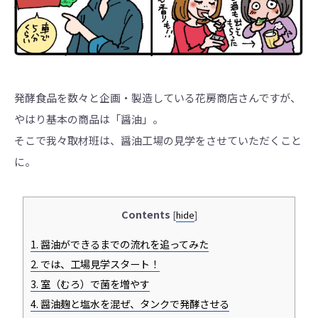
発酵食品を数々と企画・製造している花房商店さんですが、
やはり基本の商品は「醤油」。
そこで我々取材班は、醤油工場の見学をさせていただくこと
に。
Contents
[
hide
]
1.
醤油ができるまでの流れを追ってみた
2.
では、工場見学スタート！
3.
室（むろ）で菌を増やす
4.
醤油麹と塩水を混ぜ、タンクで発酵させる