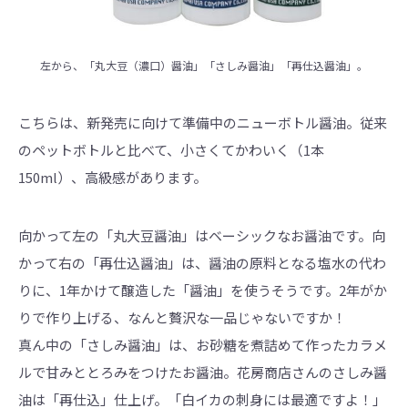
左から、「丸大豆（濃口）醤油」「さしみ醤油」「再仕込醤油」。
こちらは、新発売に向けて準備中のニューボトル醤油。従来
のペットボトルと比べて、小さくてかわいく（1本
150ml）、高級感があります。
向かって左の「丸大豆醤油」はベーシックなお醤油です。向
かって右の「再仕込醤油」は、醤油の原料となる塩水の代わ
りに、1年かけて醸造した「醤油」を使うそうです。2年がか
りで作り上げる、なんと贅沢な一品じゃないですか！
真ん中の「さしみ醤油」は、お砂糖を煮詰めて作ったカラメ
ルで甘みととろみをつけたお醤油。花房商店さんのさしみ醤
油は「再仕込」仕上げ。「白イカの刺身には最適ですよ！」