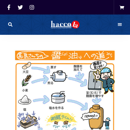
haccola（ハ
ッ
haccola
コ
ラ）
発酵ライ
は
発
フを楽し
酵
ラ
イ
む「ハッ
フ
を
コラ」
楽
し
む
た
め
の
メ
デ
ィ
ア
で
す。
発