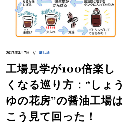
酵
食
品
の
レ
シ
ピ
や
ニ
ュ
ー
ス
を
2017年3月7日
醸し場
お
届
け
工場見学が100倍楽し
し
ま
す。
日
くなる巡り方：“しょう
本
と
ア
ジ
ゆの花房”の醤油工場は
ア
の
発
こう見て回った！
酵
食
品
を
世