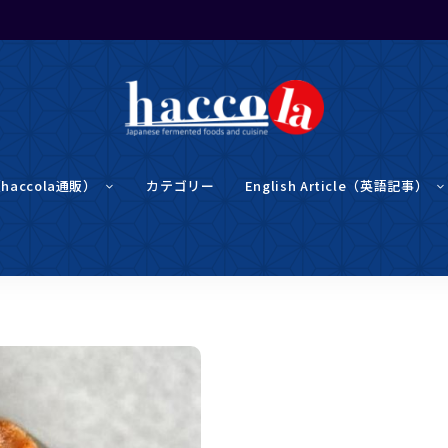
haccola（ハ
haccola
ッ
（haccola通販）
カテゴリー
English Article（英語記事）
コ
ラ）
は
発酵ライ
発
酵
ラ
イ
フを楽し
フ
を
楽
む「ハッ
し
む
た
め
コラ」
の
メ