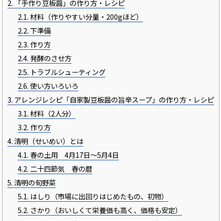
あ
2.
「手作り豆板醤」の作り方・レシピ
り
ま
2.1.
材料（作りやすい分量・200gほど）
す。
2.2.
下準備
2.3.
作り方
2.4.
発酵のさせ方
2.5.
トラブルシューティング
2.6.
使い方いろいろ
3.
アレンジレシピ「自家製豆板醤の旨辛スープ」の作り方・レシピ
3.1.
材料（2人分）
3.2.
作り方
4.
清明（せいめい）とは
4.1.
春の土用 4月17日～5月4日
4.2.
二十四節気 春の暦
5.
清明の旬野菜
5.1.
はしり（市場に出回りはじめたもの、初物）
5.2.
さかり（おいしくて栄養価も高く、価格も安定）