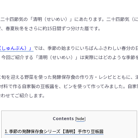
ア
ジ
ア
の
19日、二十四節気の「清明（せいめい）」にあたります。二十四節気
発
酵
、春夏秋冬をさらに約15日間ずつ分けた暦です。
食
品
を
世
（しゅんぶん）」
では、季節の始まりにいちばんふさわしい春分の
界
に
。今回ご紹介する「清明（せいめい）」は実際にはどのような季節
も
っ
と
知
に旬を迎える野菜を使った発酵保存食の作り方・レシピとともに、
っ
て
の材料で作る自家製の豆板醤を、ビンを使って作ってみました。自家
も
ら
合わせてご紹介します。
え
る
よ
う
Contents
英
[
hide
]
語
版
1.
季節の発酵保存食シリーズ【清明】手作り豆板醤
も