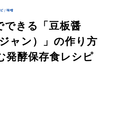
シピ
/
味噌
でできる「豆板醤
ジャン）」の作り方
む発酵保存食レシピ