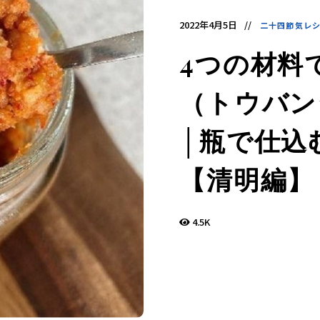
デ
ィ
ア
2022年4月5日
二十四節気レ
で
す。
4つの材料
発
酵
食
（トウバン
品
の
レ
シ
│瓶で仕込
ピ
や
ニ
【清明編】
ュ
ー
ス
を
お
4.5K
届
け
し
ま
す。
日
本
と