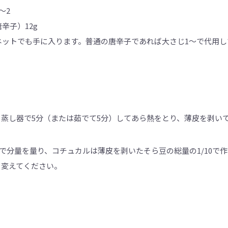
～2
辛子）12g
ネットでも手に入ります。普通の唐辛子であれば大さじ1～で代用し
蒸し器で5分（または茹でて5分）してあら熱をとり、薄皮を剥い
1で分量を量り、コチュカルは薄皮を剥いたそら豆の総量の1/10で
も変えてください。