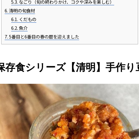
5.3.
なごり（旬の終わりかけ、コクや深みを楽しむ）
6.
清明の旬食材
6.1.
くだもの
6.2.
魚介
7.
5番目と6番目の春の暦を迎えました
保存食シリーズ【清明】手作り