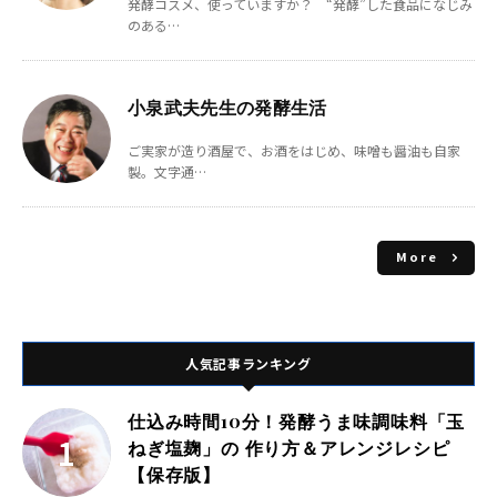
発酵コスメ、使っていますか？ “発酵”した食品になじみ
のある…
小泉武夫先生の発酵生活
ご実家が造り酒屋で、お酒をはじめ、味噌も醤油も自家
製。文字通…
More
人気記事ランキング
仕込み時間10分！発酵うま味調味料「玉
ねぎ塩麹」の 作り方＆アレンジレシピ
【保存版】