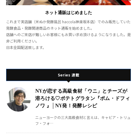
ネット通販はじめました
これまで実店舗（米ぬか発酵風呂 haccola神楽坂本店）でのみ販売していた
発酵食品・発酵関連商品のネット通販を始めました。
店舗へのご来店が難しいお客様にもお買い求め頂けるようになりました。是
非ご利用ください。
日本全国配送致します。
Series 連載
NYが恋する高級食材「ウニ」とチーズが
溶ろける♡ポテトグラタン『ポム・ドフィ
ノワ 』│NY発！発酵レシピ
ニューヨークの三大高級食材と言えは、キャビア・トリュ
フ・フォ…