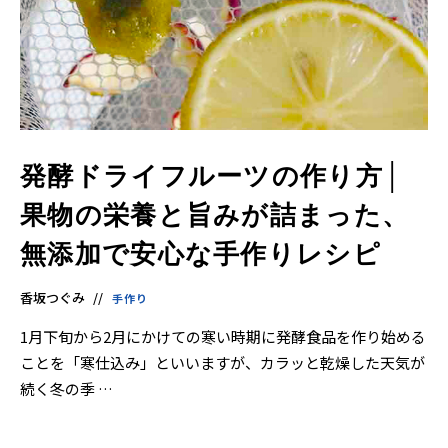
界
に
も
っ
と
知
っ
て
も
ら
え
る
発酵ドライフルーツの作り方│
よ
う
英
果物の栄養と旨みが詰まった、
語
版
も
無添加で安心な手作りレシピ
あ
り
ま
す。
香坂つぐみ
手作り
1月下旬から2月にかけての寒い時期に発酵食品を作り始める
ことを「寒仕込み」といいますが、カラッと乾燥した天気が
続く冬の季 …