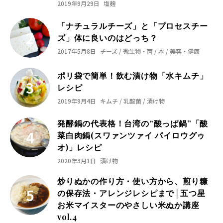
2019年9月29日
塩麹
「ナチュラルチーズ」と「プロセスチー
ズ」体に良いのはどっち？
2017年5月8日
チーズ / 微生物・菌 / 本 / 美容・健康
ポリ袋で簡単！飲む漬け物「水キムチ」
レシピ
2019年9月4日
キムチ / 乳酸菌 / 漬け物
発酵鍋の代表格！台湾の“酸っぱ鍋”「酸
菜白肉鍋(スワァンツァイ パイロウグゥ
オ)」レシピ
2020年3月1日
漬け物
炒りぬかの作り方・使い方から、煎り糠
の保存法・アレンジレシピまで│五つ星
お米マイスターのやさしい米ぬか講座
vol.4