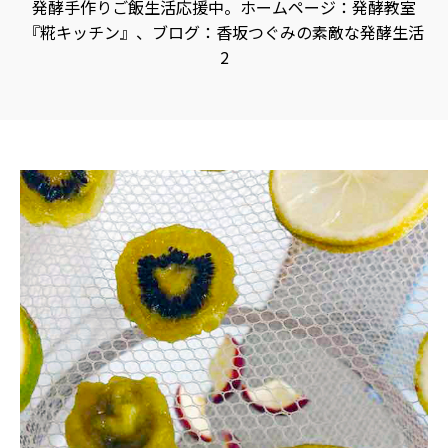
酵
発酵手作りご飯生活応援中。ホームページ：
発酵教室
食
『糀キッチン』
、ブログ：
香坂つぐみの素敵な発酵生活
品
の
2
レ
シ
ピ
や
ニ
ュ
ー
ス
を
お
届
け
し
ま
す。
日
本
と
ア
ジ
ア
の
発
酵
食
品
を
世