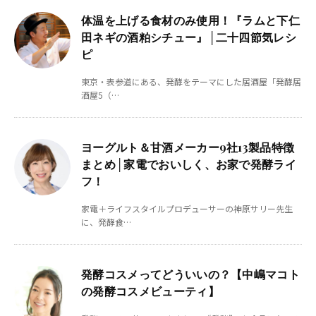
体温を上げる食材のみ使用！『ラムと下仁
田ネギの酒粕シチュー』│二十四節気レシ
ピ
東京・表参道にある、発酵をテーマにした居酒屋「発酵居
酒屋5（…
ヨーグルト＆甘酒メーカー9社13製品特徴
まとめ│家電でおいしく、お家で発酵ライ
フ！
家電＋ライフスタイルプロデューサーの神原サリー先生
に、発酵食…
発酵コスメってどういいの？【中嶋マコト
の発酵コスメビューティ】