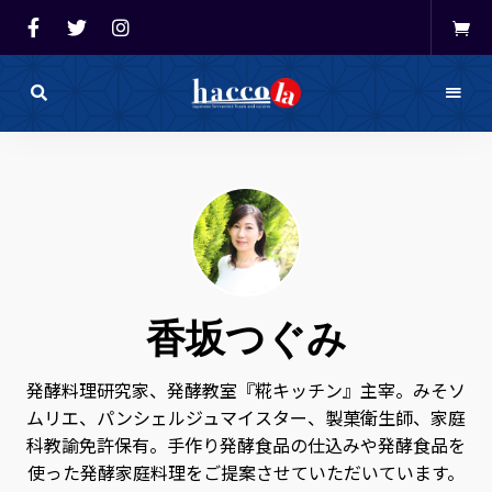
haccola（ハ
ッ
haccola
コ
ラ）
発酵ライ
は
発
フを楽し
酵
ラ
イ
む「ハッ
フ
を
コラ」
楽
し
香坂つぐみ
む
た
め
の
メ
発酵料理研究家、発酵教室『糀キッチン』主宰。みそソ
デ
ムリエ、パンシェルジュマイスター、製菓衛生師、家庭
ィ
ア
科教諭免許保有。手作り発酵食品の仕込みや発酵食品を
で
す。
使った発酵家庭料理をご提案させていただいています。
発