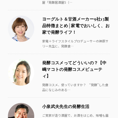
屋「発酵居酒屋5（…
ヨーグルト＆甘酒メーカー9社13製
品特徴まとめ│家電でおいしく、お
家で発酵ライフ！
家電＋ライフスタイルプロデューサーの神原サ
リー先生に、発酵食…
発酵コスメってどういいの？【中
嶋マコトの発酵コスメビューテ
ィ】
発酵コスメ、使っていますか？ “発酵”した食
品になじみのある…
小泉武夫先生の発酵生活
ご実家が造り酒屋で、お酒をはじめ、味噌も醤