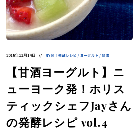
酵
食
品
の
レ
シ
ピ
や
ニ
ュ
ー
ス
を
2016年11月14日
NY発！発酵レシピ
/
ヨーグルト
/
甘酒
お
届
け
【甘酒ヨーグルト】ニ
し
ま
す。
日
ューヨーク発！ホリス
本
と
ア
ジ
ティックシェフJayさん
ア
の
発
の発酵レシピ vol.4
酵
食
品
を
世