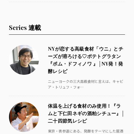
Series 連載
NYが恋する高級食材「ウニ」とチ
ーズが溶ろける♡ポテトグラタン
『ポム・ドフィノワ 』│NY発！発
酵レシピ
ニューヨークの三大高級食材と言えは、キャビ
ア・トリュフ・フォ…
体温を上げる食材のみ使用！『ラ
ムと下仁田ネギの酒粕シチュー』│
二十四節気レシピ
東京・表参道にある、発酵をテーマにした居酒