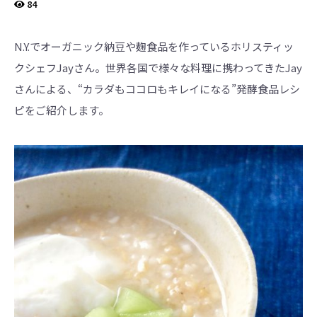
界
84
に
も
っ
と
N.Y.でオーガニック納豆や麹食品を作っているホリスティッ
知
っ
クシェフJayさん。世界各国で様々な料理に携わってきたJay
て
も
さんによる、“カラダもココロもキレイになる”発酵食品レシ
ら
え
ピをご紹介します。
る
よ
う
英
語
版
も
あ
り
ま
す。