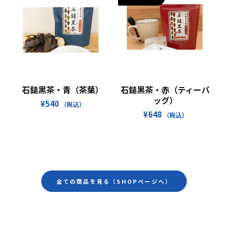
お買い物カゴに追加
続きを読む
石鎚黒茶・青（茶葉）
石鎚黒茶・赤（ティーバ
ッグ）
¥
540
（税込）
¥
648
（税込）
全ての商品を見る（SHOPページへ）