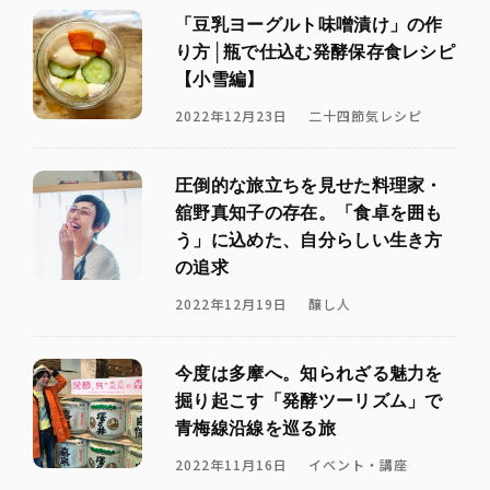
「豆乳ヨーグルト味噌漬け」の作
り方│瓶で仕込む発酵保存食レシピ
【小雪編】
2022年12月23日
二十四節気レシピ
圧倒的な旅立ちを見せた料理家・
舘野真知子の存在。「食卓を囲も
う」に込めた、自分らしい生き方
の追求
2022年12月19日
醸し人
今度は多摩へ。知られざる魅力を
掘り起こす「発酵ツーリズム」で
青梅線沿線を巡る旅
2022年11月16日
イベント・講座