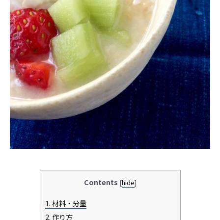
Contents
[
hide
]
1.
材料・分量
2.
作り方