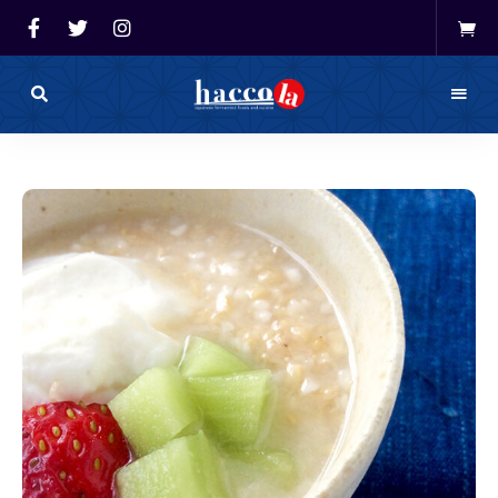
haccola（ハ
ッ
haccola
コ
ラ）
発酵ライ
は
発
フを楽し
酵
ラ
イ
む「ハッ
フ
を
コラ」
楽
し
む
た
め
の
メ
デ
ィ
ア
で
す。
発