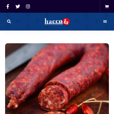
haccola（ハ
ッ
haccola
コ
ラ）
発酵ライ
は
発
フを楽し
酵
ラ
イ
む「ハッ
フ
を
コラ」
楽
し
む
た
め
の
メ
デ
ィ
ア
で
す。
発