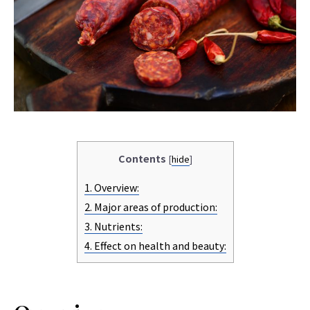
界
に
も
っ
と
知
っ
て
も
ら
え
る
よ
う
英
語
版
Contents
[
hide
]
も
あ
り
1.
Overview:
ま
す。
2.
Major areas of production:
3.
Nutrients:
4.
Effect on health and beauty: