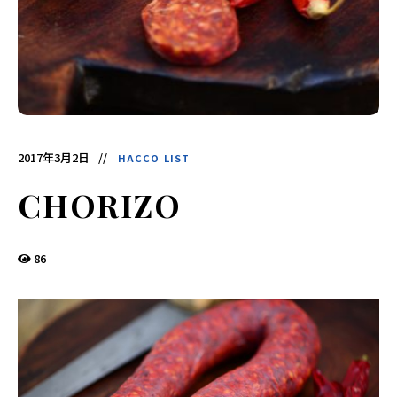
酵
食
品
の
レ
シ
ピ
や
ニ
ュ
ー
ス
を
2017年3月2日
HACCO LIST
お
届
け
CHORIZO
し
ま
す。
日
本
86
と
ア
ジ
ア
の
発
酵
食
品
を
世