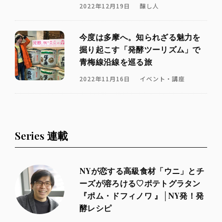
2022年12月19日
醸し人
今度は多摩へ。知られざる魅力を
掘り起こす「発酵ツーリズム」で
青梅線沿線を巡る旅
2022年11月16日
イベント・講座
Series 連載
NYが恋する高級食材「ウニ」とチ
ーズが溶ろける♡ポテトグラタン
『ポム・ドフィノワ 』│NY発！発
酵レシピ