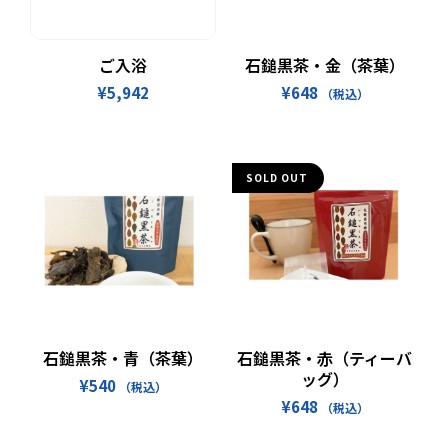
お買い物カゴに追加
続きを読む
ご入浴
石鎚黒茶・金（茶葉）
¥
5,942
¥
648
（税込）
SOLD OUT
お買い物カゴに追加
続きを読む
石鎚黒茶・青（茶葉）
石鎚黒茶・赤（ティーバ
ッグ）
¥
540
（税込）
¥
648
（税込）