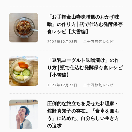
「お手軽金山寺味噌風のおかず味
噌」の作り方│瓶で仕込む発酵保存
食レシピ【大雪編】
2022年12月23日
二十四節気レシピ
「豆乳ヨーグルト味噌漬け」の作
り方│瓶で仕込む発酵保存食レシピ
【小雪編】
2022年12月23日
二十四節気レシピ
圧倒的な旅立ちを見せた料理家・
舘野真知子の存在。「食卓を囲も
う」に込めた、自分らしい生き方
の追求