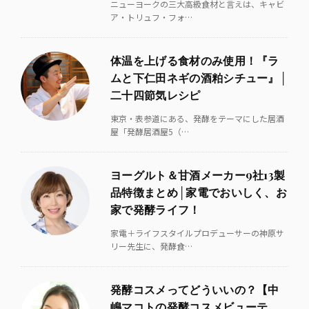
ニューヨークの三大高級食材と言えは、キャビ
ア・トリュフ・フォ…
体温を上げる食材のみ使用！『ラ
ムと下仁田ネギの酒粕シチュー』│
二十四節気レシピ
東京・表参道にある、発酵をテーマにした居酒
屋「発酵居酒屋5（…
ヨーグルト＆甘酒メーカー9社13製
品特徴まとめ│家電でおいしく、お
家で発酵ライフ！
家電＋ライフスタイルプロデューサーの神原サ
リー先生に、発酵食…
発酵コスメってどういいの？【中
嶋マコトの発酵コスメビューテ