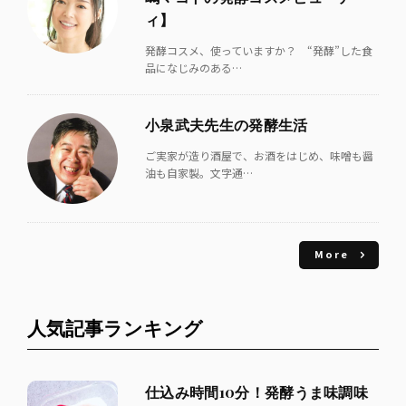
ィ】
発酵コスメ、使っていますか？ “発酵”した食
品になじみのある…
小泉武夫先生の発酵生活
ご実家が造り酒屋で、お酒をはじめ、味噌も醤
油も自家製。文字通…
More
人気記事ランキング
仕込み時間10分！発酵うま味調味