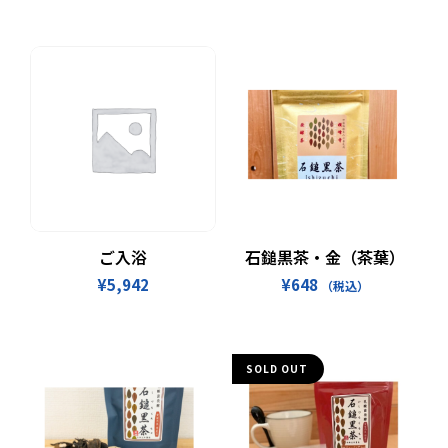
お買い物カゴに追加
続きを読む
ご入浴
石鎚黒茶・金（茶葉）
¥
5,942
¥
648
（税込）
SOLD OUT