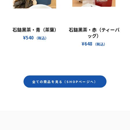
お買い物カゴに追加
続きを読む
石鎚黒茶・青（茶葉）
石鎚黒茶・赤（ティーバ
ッグ）
¥
540
（税込）
¥
648
（税込）
全ての商品を見る（SHOPページへ）