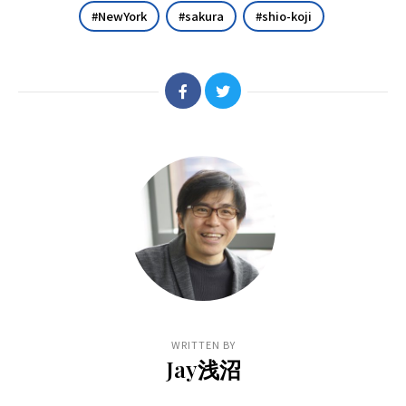
NewYork
sakura
shio-koji
WRITTEN BY
Jay浅沼