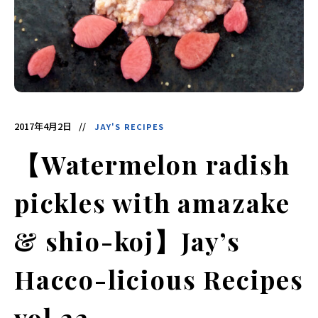
酵
食
品
の
レ
シ
ピ
や
ニ
ュ
ー
ス
を
2017年4月2日
JAY'S RECIPES
お
届
け
【Watermelon radish
し
ま
す。
日
pickles with amazake
本
と
ア
ジ
& shio-koj】Jay’s
ア
の
発
Hacco-licious Recipes
酵
食
品
を
vol.22
世