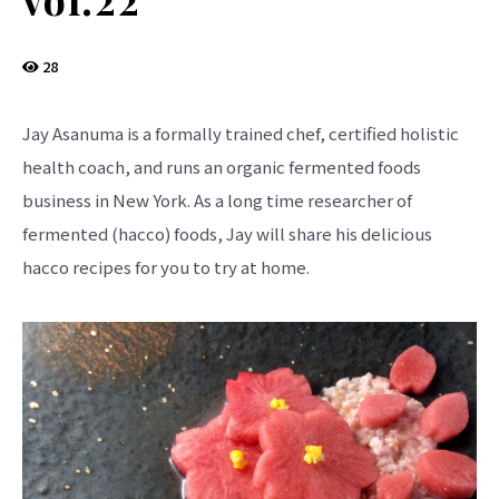
界
に
も
っ
と
28
知
っ
て
も
Jay Asanuma is a formally trained chef, certified holistic
ら
え
health coach, and runs an organic fermented foods
る
よ
business in New York. As a long time researcher of
う
英
fermented (hacco) foods, Jay will share his delicious
語
版
hacco recipes for you to try at home.
も
あ
り
ま
す。