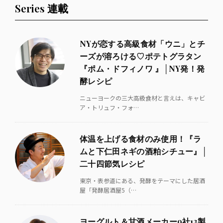
Series 連載
NYが恋する高級食材「ウニ」とチ
ーズが溶ろける♡ポテトグラタン
『ポム・ドフィノワ 』│NY発！発
酵レシピ
ニューヨークの三大高級食材と言えは、キャビ
ア・トリュフ・フォ…
体温を上げる食材のみ使用！『ラ
ムと下仁田ネギの酒粕シチュー』│
二十四節気レシピ
東京・表参道にある、発酵をテーマにした居酒
屋「発酵居酒屋5（…
ヨーグルト＆甘酒メーカー9社13製