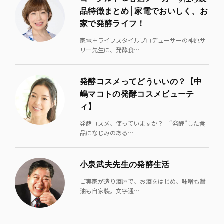
品特徴まとめ│家電でおいしく、お
家で発酵ライフ！
家電＋ライフスタイルプロデューサーの神原サ
リー先生に、発酵食…
発酵コスメってどういいの？【中
嶋マコトの発酵コスメビューテ
ィ】
発酵コスメ、使っていますか？ “発酵”した食
品になじみのある…
小泉武夫先生の発酵生活
ご実家が造り酒屋で、お酒をはじめ、味噌も醤
油も自家製。文字通…