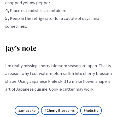
chopped yellow pepper.
4,
Place cut radish in a container.
5,
Keep in the refrigerator for a couple of days, mix
sometimes.
Jay’s note
I’m really missing cherry blossom season in Japan. That is
a reason why I cut watermelon radish into cherry blossom
shape. Using Japanese knife skill to make flower shape is
art of Japanese cuisine. Cookie cutter may work.
amazake
Cherry Blossoms
holistic