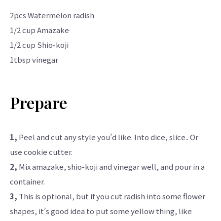
2pcs Watermelon radish
1/2 cup Amazake
1/2 cup Shio-koji
1tbsp vinegar
Prepare
1,
Peel and cut any style you’d like. Into dice, slice.. Or
use cookie cutter.
2,
Mix amazake, shio-koji and vinegar well, and pour in a
container.
3,
This is optional, but if you cut radish into some flower
shapes, it’s good idea to put some yellow thing, like