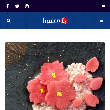
haccola（ハ
ッ
haccola
コ
ラ）
発酵ライ
は
発
フを楽し
酵
ラ
イ
む「ハッ
フ
を
コラ」
楽
し
む
た
め
の
メ
デ
ィ
ア
で
す。
発