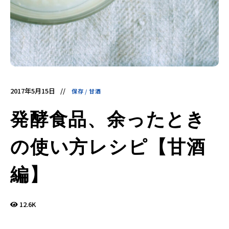
酵
食
品
の
レ
シ
ピ
や
ニ
ュ
ー
ス
を
2017年5月15日
保存
/
甘酒
お
届
け
発酵食品、余ったとき
し
ま
す。
日
の使い方レシピ【甘酒
本
と
ア
ジ
編】
ア
の
発
酵
食
12.6K
品
を
世