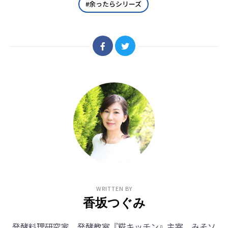
余ったらシリーズ
WRITTEN BY
香坂つぐみ
発酵料理研究家、発酵教室『糀キッチン』主宰。みそソ