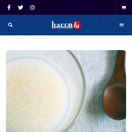
haccola（ハ
ッ
haccola
コ
ラ）
発酵ライ
は
発
フを楽し
酵
ラ
イ
む「ハッ
フ
を
コラ」
楽
し
む
た
め
の
メ
デ
ィ
ア
で
す。
発