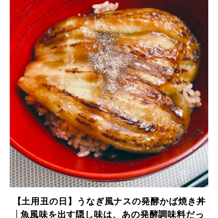
【土用丑の日】うなぎ風ナスの発酵かば焼き丼
│魚風味を出す隠し味は、あの発酵調味料だっ