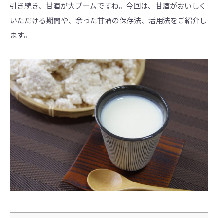
界
引き続き、甘酒が大ブームですね。今回は、甘酒がおいしく
に
も
いただける期間や、余った甘酒の保存法、活用法をご紹介し
っ
と
ます。
知
っ
て
も
ら
え
る
よ
う
英
語
版
も
あ
り
ま
す。