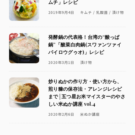
ムチ」レシピ
2019年9月4日
キムチ / 乳酸菌 / 漬け物
発酵鍋の代表格！台湾の“酸っぱ
鍋”「酸菜白肉鍋(スワァンツァイ
パイロウグゥオ)」レシピ
2020年3月1日
漬け物
炒りぬかの作り方・使い方から、
煎り糠の保存法・アレンジレシピ
まで│五つ星お米マイスターのやさ
しい米ぬか講座 vol.4
2020年2月6日
米ぬか講座