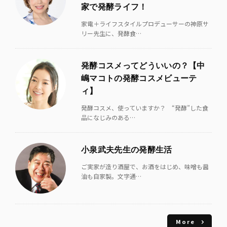
家で発酵ライフ！
家電＋ライフスタイルプロデューサーの神原サ
リー先生に、発酵食…
発酵コスメってどういいの？【中
嶋マコトの発酵コスメビューテ
ィ】
発酵コスメ、使っていますか？ “発酵”した食
品になじみのある…
小泉武夫先生の発酵生活
ご実家が造り酒屋で、お酒をはじめ、味噌も醤
油も自家製。文字通…
More