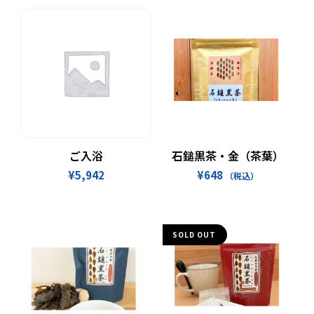
お買い物カゴに追加
続きを読む
ご入浴
石鎚黒茶・金（茶葉）
¥
5,942
¥
648
（税込）
SOLD OUT