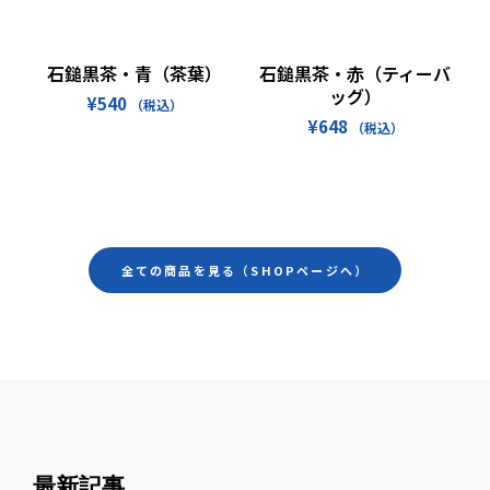
お買い物カゴに追加
続きを読む
石鎚黒茶・青（茶葉）
石鎚黒茶・赤（ティーバ
ッグ）
¥
540
（税込）
¥
648
（税込）
全ての商品を見る（SHOPページへ）
最新記事