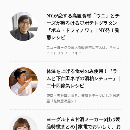
NYが恋する高級食材「ウニ」とチ
ーズが溶ろける♡ポテトグラタン
『ポム・ドフィノワ 』│NY発！発
酵レシピ
ニューヨークの三大高級食材と言えは、キャビ
ア・トリュフ・フォ…
体温を上げる食材のみ使用！『ラ
ムと下仁田ネギの酒粕シチュー』│
二十四節気レシピ
東京・表参道にある、発酵をテーマにした居酒
屋「発酵居酒屋5（…
ヨーグルト＆甘酒メーカー9社13製
品特徴まとめ│家電でおいしく、お