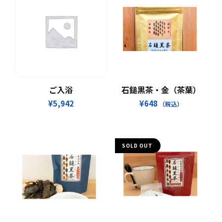
お買い物カゴに追加
続きを読む
ご入浴
石鎚黒茶・金（茶葉）
¥
5,942
¥
648
（税込）
SOLD OUT