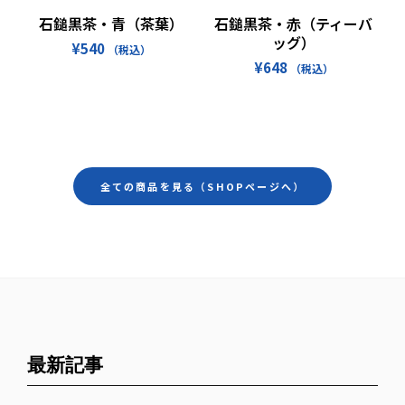
お買い物カゴに追加
続きを読む
石鎚黒茶・青（茶葉）
石鎚黒茶・赤（ティーバ
ッグ）
¥
540
（税込）
¥
648
（税込）
全ての商品を見る（SHOPページへ）
最新記事