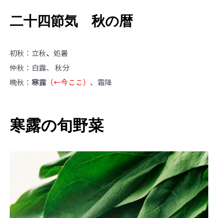
二十四節気 秋の暦
初秋：立秋
、
処暑
仲秋：白露、
秋分
晩秋：
寒露
（←今ここ）
、霜降
寒露の旬野菜