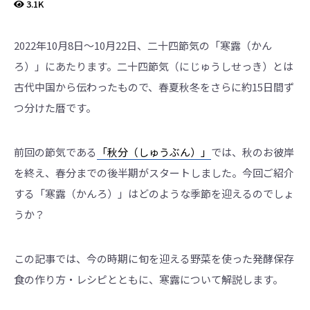
界
3.1K
に
も
っ
と
2022年10月8日～10月22日、二十四節気の「寒露（かん
知
っ
ろ）」にあたります。二十四節気（にじゅうしせっき）とは
て
も
古代中国から伝わったもので、春夏秋冬をさらに約15日間ず
ら
え
つ分けた暦です。
る
よ
う
英
語
前回の節気である
「秋分（しゅうぶん）」
では、秋のお彼岸
版
も
を終え、春分までの後半期がスタートしました。今回ご紹介
あ
り
する「寒露（かんろ）」はどのような季節を迎えるのでしょ
ま
す。
うか？
この記事では、今の時期に旬を迎える野菜を使った発酵保存
食の作り方・レシピとともに、寒露について解説します。