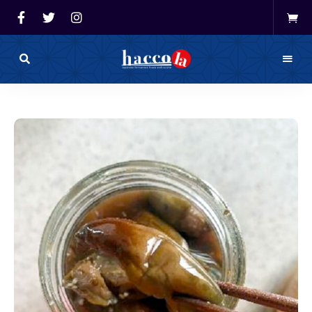
haccola（ハ
ッ
haccola
コ
ラ）
発酵ライ
は
発
フを楽し
酵
ラ
イ
む「ハッ
フ
を
コラ」
楽
し
む
た
め
の
メ
デ
ィ
ア
で
す。
発