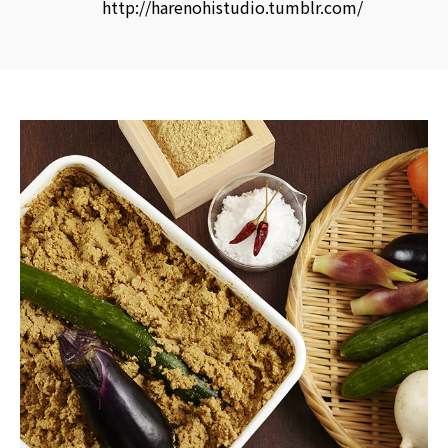
酵
http://harenohistudio.tumblr.com/
食
品
の
レ
シ
ピ
や
ニ
ュ
ー
ス
を
お
届
け
し
ま
す。
日
本
と
ア
ジ
ア
の
発
酵
食
品
を
世