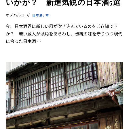
いかが？ 新進気鋭の日本酒5選
オノハルコ
日本酒
/
本
今、日本酒界に新しい風が吹き込んでいるのをご存知です
か？ 若い蔵人が頭角をあらわし、伝統の味を守りつつ現代
に合った日本酒 …