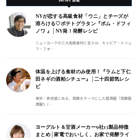
NYが恋する高級食材「ウニ」とチーズが
溶ろける♡ポテトグラタン『ポム・ドフィ
ノワ 』│NY発！発酵レシピ
ニューヨークの三大高級食材と言えは、キャビア・トリュ
フ・フォ…
体温を上げる食材のみ使用！『ラムと下仁
田ネギの酒粕シチュー』│二十四節気レシ
ピ
東京・表参道にある、発酵をテーマにした居酒屋「発酵居
酒屋5（…
ヨーグルト＆甘酒メーカー9社13製品特徴
まとめ│家電でおいしく、お家で発酵ライ