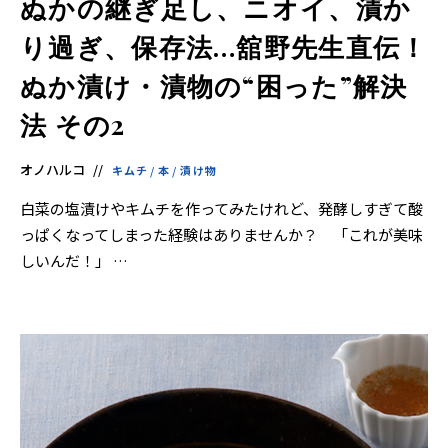
ぬかの継ぎ足し、ニオイ、漬か
り過ぎ、保存法…舘野先生直伝！
ぬか漬け・漬物の“困った”解決
法 その2
オノハルコ
キムチ
/
本
/
漬け物
白菜の塩漬けやキムチを作ってみたけれど、発酵しすぎて酸
っぱくなってしまった経験はありませんか？ 「これが美味
しいんだ！」 …