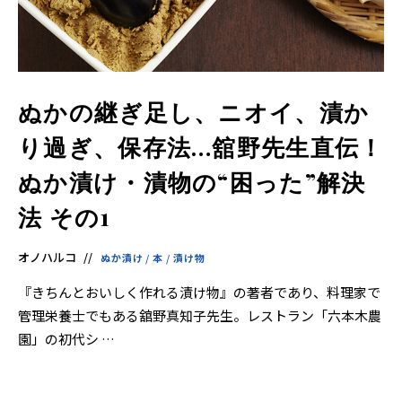
界
に
も
っ
と
知
っ
て
も
ぬかの継ぎ足し、ニオイ、漬か
ら
え
り過ぎ、保存法…舘野先生直伝！
る
よ
う
ぬか漬け・漬物の“困った”解決
英
語
版
法 その1
も
あ
り
ま
オノハルコ
ぬか漬け
/
本
/
漬け物
す。
『きちんとおいしく作れる漬け物』の著者であり、料理家で
管理栄養士でもある舘野真知子先生。レストラン「六本木農
園」の初代シ …