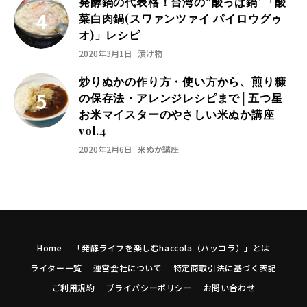
発酵鍋の代表格！台湾の“酸っぱ鍋”「酸
菜白肉鍋(スワァンツァイ パイロウグゥ
オ)」レシピ
2020年3月1日
漬け物
炒りぬかの作り方・使い方から、煎り糠
の保存法・アレンジレシピまで│五つ星
お米マイスターのやさしい米ぬか講座
vol.4
2020年2月6日
米ぬか講座
Home
「発酵ライフを楽しむhaccola（ハッコラ）」とは
ライター一覧
運営会社について
特定商取引法に基づく表記
ご利用規約
プライバシーポリシー
お問い合わせ