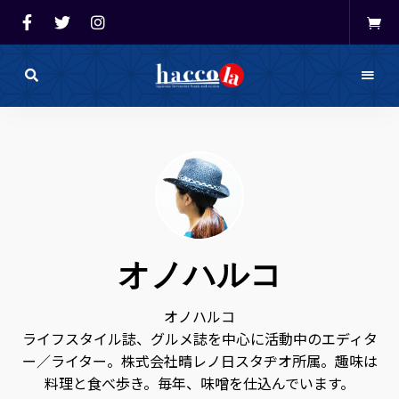
haccola（ハ
ッ
haccola
コ
ラ）
発酵ライ
は
発
フを楽し
酵
ラ
イ
む「ハッ
フ
を
コラ」
楽
し
オノハルコ
む
た
め
の
メ
オノハルコ
デ
ライフスタイル誌、グルメ誌を中心に活動中のエディタ
ィ
ア
ー／ライター。株式会社晴レノ日スタヂオ所属。趣味は
で
す。
料理と食べ歩き。毎年、味噌を仕込んでいます。
発