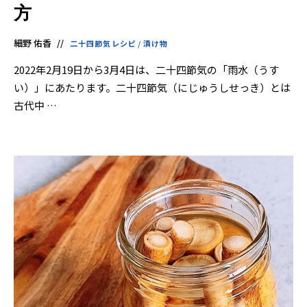
界
方
に
も
っ
と
細野 佑香
二十四節気レシピ
/
漬け物
知
っ
て
2022年2月19日から3月4日は、二十四節気の「雨水（うす
も
い）」にあたります。二十四節気（にじゅうしせっき）とは
ら
え
古代中 …
る
よ
う
英
語
版
も
あ
り
ま
す。