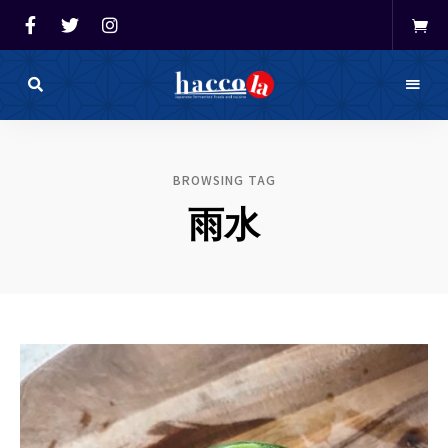
haccola（ハ
ッ
haccola
コ
ラ）
発酵ライ
は
BROWSING TAG
発
フを楽し
酵
雨水
ラ
イ
む「ハッ
フ
を
コラ」
楽
し
む
た
め
の
メ
デ
ィ
ア
で
す。
発