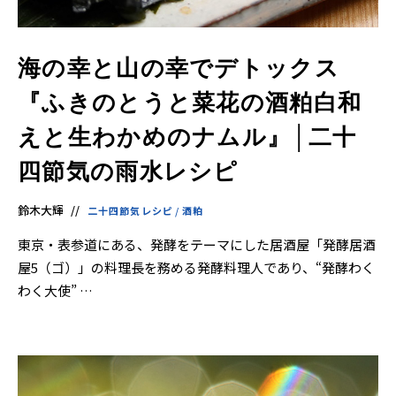
海の幸と山の幸でデトックス
『ふきのとうと菜花の酒粕白和
えと生わかめのナムル』│二十
四節気の雨水レシピ
鈴木大輝
二十四節気レシピ
/
酒粕
東京・表参道にある、発酵をテーマにした居酒屋「発酵居酒
屋5（ゴ）」の料理長を務める発酵料理人であり、“発酵わく
わく大使” …