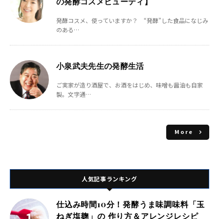
の発酵コスメビューティ】
発酵コスメ、使っていますか？ “発酵”した食品になじみ
のある…
小泉武夫先生の発酵生活
ご実家が造り酒屋で、お酒をはじめ、味噌も醤油も自家
製。文字通…
More
人気記事ランキング
仕込み時間10分！発酵うま味調味料「玉
ねぎ塩麹」の 作り方＆アレンジレシピ