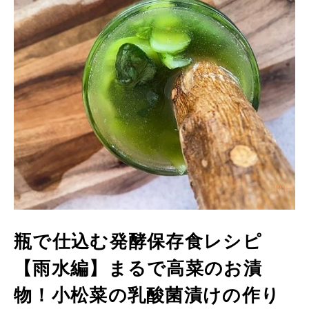
酵
食
品
の
レ
シ
ピ
や
ニ
ュ
ー
ス
を
お
届
け
し
ま
す。
日
本
と
ア
ジ
ア
瓶で仕込む発酵保存食レシピ
の
発
【雨水編】まるで高菜のお漬
酵
食
品
物！小松菜の乳酸菌漬けの作り
を
世