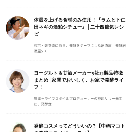
体温を上げる食材のみ使用！『ラムと下仁
田ネギの酒粕シチュー』│二十四節気レシ
ピ
東京・表参道にある、発酵をテーマにした居酒屋「発酵居
酒屋5（…
ヨーグルト＆甘酒メーカー9社13製品特徴
まとめ│家電でおいしく、お家で発酵ライ
フ！
家電＋ライフスタイルプロデューサーの神原サリー先生
に、発酵食…
発酵コスメってどういいの？【中嶋マコト