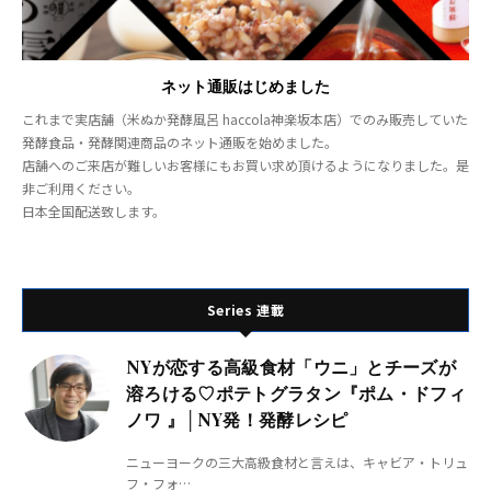
ネット通販はじめました
これまで実店舗（米ぬか発酵風呂 haccola神楽坂本店）でのみ販売していた
発酵食品・発酵関連商品のネット通販を始めました。
店舗へのご来店が難しいお客様にもお買い求め頂けるようになりました。是
非ご利用ください。
日本全国配送致します。
Series 連載
NYが恋する高級食材「ウニ」とチーズが
溶ろける♡ポテトグラタン『ポム・ドフィ
ノワ 』│NY発！発酵レシピ
ニューヨークの三大高級食材と言えは、キャビア・トリュ
フ・フォ…