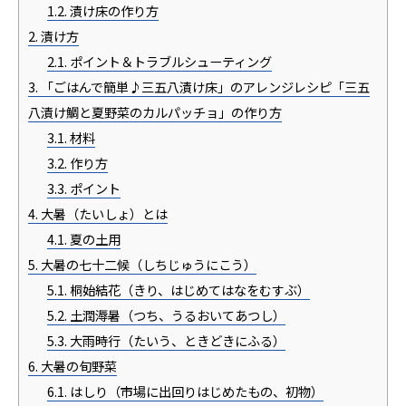
1.2.
漬け床の作り方
2.
漬け方
2.1.
ポイント＆トラブルシューティング
3.
「ごはんで簡単♪三五八漬け床」のアレンジレシピ「三五
八漬け鯛と夏野菜のカルパッチョ」の作り方
3.1.
材料
3.2.
作り方
3.3.
ポイント
4.
大暑（たいしょ）とは
4.1.
夏の土用
5.
大暑の七十二候（しちじゅうにこう）
5.1.
桐始結花（きり、はじめてはなをむすぶ）
5.2.
土潤溽暑（つち、うるおいてあつし）
5.3.
大雨時行（たいう、ときどきにふる）
6.
大暑の旬野菜
6.1.
はしり（市場に出回りはじめたもの、初物）