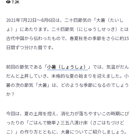
界
7.2K
に
も
っ
と
2021年7月22日～8月6日は、二十四節気の「大暑（たいし
知
っ
ょ）」にあたります。二十四節気（にじゅうしせっき）とは
て
も
古代中国から伝わったもので、春夏秋冬の季節をさらに約15
ら
え
日間ずつ分けた暦です。
る
よ
う
英
語
前回の節気である「
小暑（しょうしょ）
」では、気温がだん
版
も
だんと上昇していき、本格的な夏の始まりを迎えました。小
あ
り
暑の次の節気「大暑」は、どのような季節になるのでしょう
ま
す。
か？
今回は、夏の土用を控え、消化力が落ちやすいこの時期にぴ
ったりの「ごはんで簡単♪三五八漬け床（さごはちづけど
こ）」の作り方とともに、大暑についてご紹介しましょう。