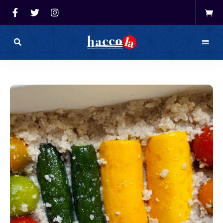
haccola（ハ
ッ
haccola
コ
ラ）
発酵ライ
は
発
フを楽し
酵
ラ
イ
む「ハッ
フ
を
コラ」
楽
し
む
た
め
の
メ
デ
ィ
ア
で
す。
発