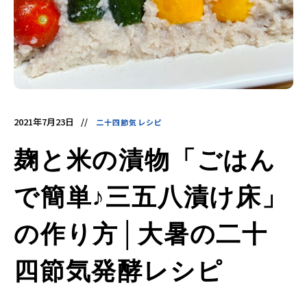
酵
食
品
の
レ
シ
ピ
や
ニ
ュ
ー
ス
を
2021年7月23日
二十四節気レシピ
お
届
け
麹と米の漬物「ごはん
し
ま
す。
日
で簡単♪三五八漬け床」
本
と
ア
ジ
の作り方│大暑の二十
ア
の
発
四節気発酵レシピ
酵
食
品
を
世