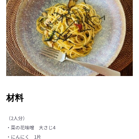
材料
（2人分）
・菜の花味噌 大さじ4
・にんにく 1片