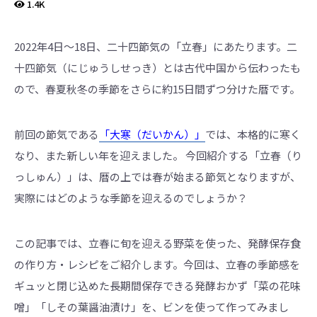
界
1.4K
に
も
っ
と
2022年4日～18日、二十四節気の「立春」にあたります。二
知
っ
十四節気（にじゅうしせっき）とは古代中国から伝わったも
て
も
ので、春夏秋冬の季節をさらに約15日間ずつ分けた暦です。
ら
え
る
よ
う
前回の節気である
「大寒（だいかん）」
では、本格的に寒く
英
語
なり、また新しい年を迎えました。 今回紹介する「立春（り
版
も
っしゅん）」は、暦の上では春が始まる節気となりますが、
あ
り
実際にはどのような季節を迎えるのでしょうか？
ま
す。
この記事では、立春に旬を迎える野菜を使った、発酵保存食
の作り
方・レシピをご紹介します。今回は、立春の季節感を
ギュッと閉じ込
めた長期間保存できる発酵おかず「菜の花味
噌」「
しその葉醤油漬け」を、ビンを使って作ってみまし