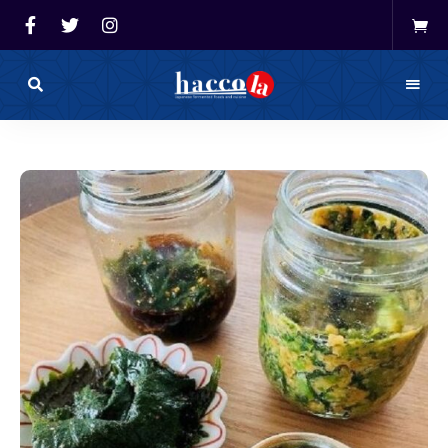
haccola（ハ
ッ
haccola
コ
ラ）
発酵ライ
は
発
フを楽し
酵
ラ
イ
む「ハッ
フ
を
コラ」
楽
し
む
た
め
の
メ
デ
ィ
ア
で
す。
発