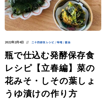
酵
食
品
の
レ
シ
ピ
や
ニ
ュ
ー
ス
を
2022年2月4日
二十四節気レシピ
/
味噌
/
醤油
お
届
け
瓶で仕込む発酵保存食
し
ま
す。
日
レシピ【立春編】菜の
本
と
ア
ジ
花みそ・しその葉しょ
ア
の
発
うゆ漬けの作り方
酵
食
品
を
世