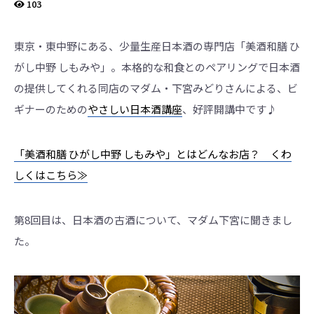
界
103
に
も
っ
と
東京・東中野にある、少量生産日本酒の専門店「美酒和膳 ひ
知
っ
がし中野 しもみや」。本格的な和食とのペアリングで日本酒
て
も
の提供してくれる同店のマダム・下宮みどりさんによる、ビ
ら
え
ギナーのための
やさしい日本酒講座
、好評開講中です♪
る
よ
う
英
語
「美酒和膳 ひがし中野 しもみや」とはどんなお店？ くわ
版
も
しくはこちら≫
あ
り
ま
す。
第8回目は、日本酒の古酒について、マダム下宮に聞きまし
た。