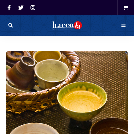
haccola（ハ
ッ
haccola
コ
ラ）
発酵ライ
は
発
フを楽し
酵
ラ
イ
む「ハッ
フ
を
コラ」
楽
し
む
た
め
の
メ
デ
ィ
ア
で
す。
発