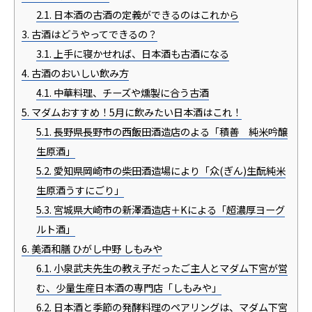
2.1.
日本酒の古酒の定義ができるのはこれから
3.
古酒はどうやってできるの？
3.1.
上手に寝かせれば、日本酒も古酒になる
4.
古酒のおいしい飲み方
4.1.
中華料理、チーズや燻製に合う古酒
5.
マダムおすすめ！5月に飲みたい日本酒はこれ！
5.1.
長野県長野市の西飯田酒造店のよる「積善 純米吟醸
生原酒」
5.2.
愛知県岡崎市の柴田酒造場により「众(ぎん)生酛純米
生原酒うすにごり」
5.3.
宮城県大崎市の新澤酒造店＋Kによる「超濃厚ヨーグ
ルト酒」
6.
美酒和膳 ひがし中野 しもみや
6.1.
小泉武夫先生の教え子だったご主人とマダム下宮が営
む、少量生産日本酒の専門店「しもみや」
6.2.
日本酒と季節の発酵料理のペアリングは、マダム下宮