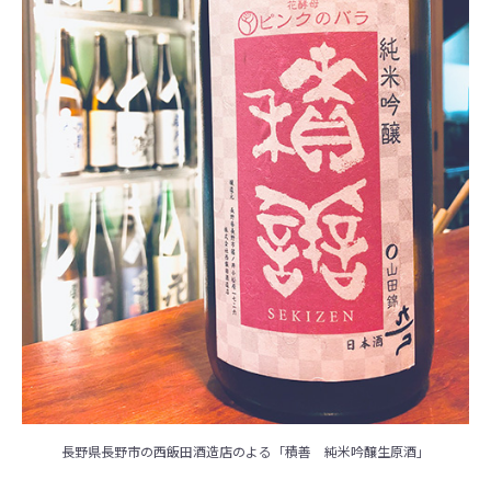
長野県長野市の西飯田酒造店のよる「積善 純米吟醸生原酒」