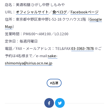
店名：美酒和膳 ひがし中野 しもみや
URL：
オフィシャルサイト
／
食べログ
／
Facebookページ
住所：東京都中野区東中野1-52-18 クワハウス1階（
Google
Map
）
営業時間：PM6:00～AM1:00／LO.12:00
定休日：毎週月曜日
電話／FAX・メールアドレス：TEL&FAX:
03-3363-7878
※ご
予約は4名様まで／e-mail:
sake-
shimomiya@sirius.ocn.ne.jp
古酒