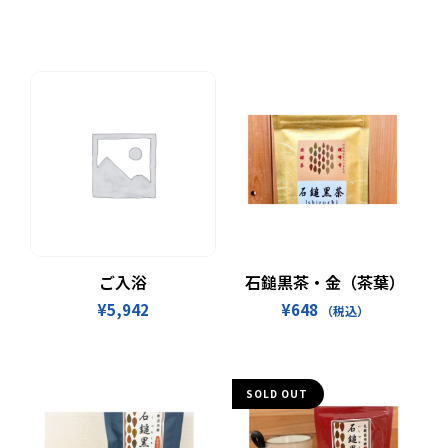
お買い物カゴに追加
続きを読む
ご入浴
石鎚黒茶・金（茶葉）
¥
5,942
¥
648
（税込）
SOLD OUT