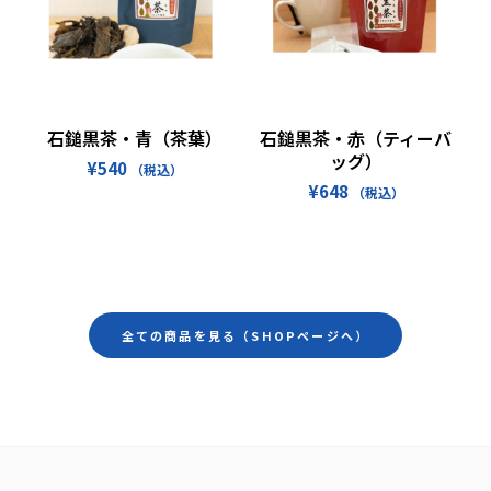
お買い物カゴに追加
続きを読む
石鎚黒茶・青（茶葉）
石鎚黒茶・赤（ティーバ
ッグ）
¥
540
（税込）
¥
648
（税込）
全ての商品を見る（SHOPページへ）