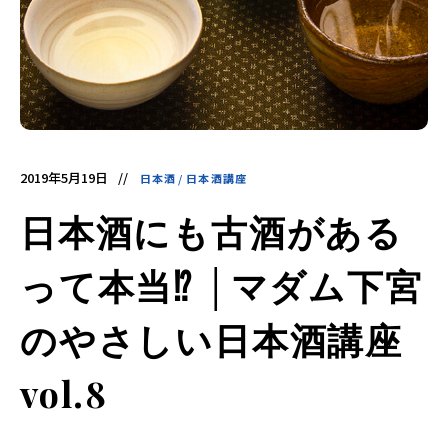
酵
食
品
の
レ
シ
ピ
や
ニ
ュ
ー
ス
を
2019年5月19日
日本酒
/
日本酒講座
お
届
け
日本酒にも古酒がある
し
ま
す。
日
って本当⁉ │マダム下宮
本
と
ア
ジ
のやさしい日本酒講座
ア
の
発
vol.8
酵
食
品
を
世