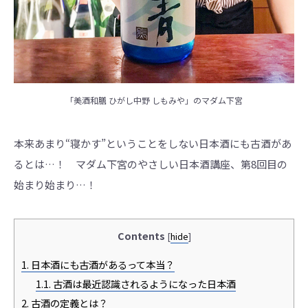
「美酒和膳 ひがし中野 しもみや」のマダム下宮
本来あまり“寝かす”ということをしない日本酒にも古酒があ
るとは…！ マダム下宮のやさしい日本酒講座、第8回目の
始まり始まり…！
Contents
[
hide
]
1.
日本酒にも古酒があるって本当？
1.1.
古酒は最近認識されるようになった日本酒
2.
古酒の定義とは？