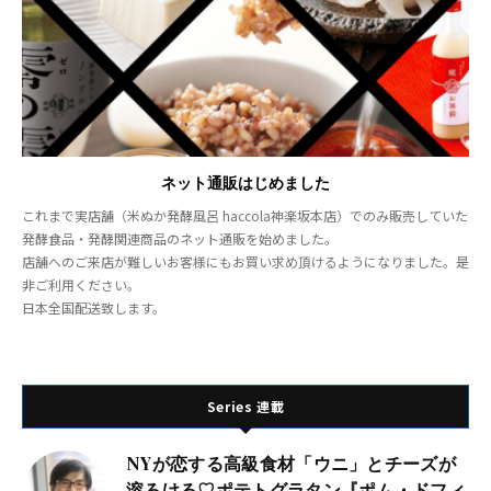
ネット通販はじめました
これまで実店舗（米ぬか発酵風呂 haccola神楽坂本店）でのみ販売していた
発酵食品・発酵関連商品のネット通販を始めました。
店舗へのご来店が難しいお客様にもお買い求め頂けるようになりました。是
非ご利用ください。
日本全国配送致します。
Series 連載
NYが恋する高級食材「ウニ」とチーズが
溶ろける♡ポテトグラタン『ポム・ドフィ