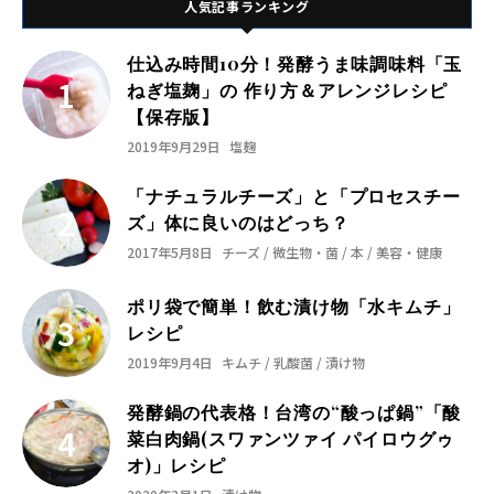
人気記事ランキング
仕込み時間10分！発酵うま味調味料「玉
ねぎ塩麹」の 作り方＆アレンジレシピ
【保存版】
2019年9月29日
塩麹
「ナチュラルチーズ」と「プロセスチー
ズ」体に良いのはどっち？
2017年5月8日
チーズ / 微生物・菌 / 本 / 美容・健康
ポリ袋で簡単！飲む漬け物「水キムチ」
レシピ
2019年9月4日
キムチ / 乳酸菌 / 漬け物
発酵鍋の代表格！台湾の“酸っぱ鍋”「酸
菜白肉鍋(スワァンツァイ パイロウグゥ
オ)」レシピ