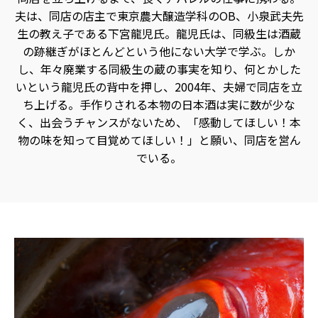
酵
食
夫は、同店の店主で東京農大醸造学科のOB、小泉武夫先
品
の
生の教え子である下宮龍児氏。龍児氏は、同級生は酒蔵
レ
の跡継ぎがほとんどという他にない大学で学ぶ。しか
シ
ピ
し、年々廃業する同級生の蔵の事実を知り、何とかした
や
ニ
いという龍児氏の背中を押し、2004年、夫婦で同店を立
ュ
ー
ち上げる。手作りされる本物の日本酒は実に数が少な
ス
く、出会うチャンスがないため、「感動してほしい！本
を
お
物の味を知って目覚めてほしい！」と願い、同店を営ん
届
け
でいる。
し
ま
す。
日
本
と
ア
ジ
ア
の
発
酵
食
品
を
世