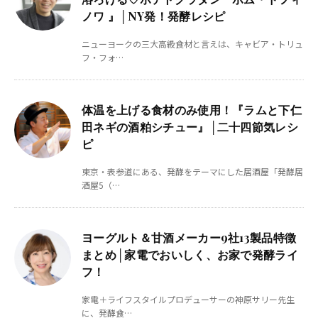
ノワ 』│NY発！発酵レシピ
ニューヨークの三大高級食材と言えは、キャビア・トリュ
フ・フォ…
体温を上げる食材のみ使用！『ラムと下仁
田ネギの酒粕シチュー』│二十四節気レシ
ピ
東京・表参道にある、発酵をテーマにした居酒屋「発酵居
酒屋5（…
ヨーグルト＆甘酒メーカー9社13製品特徴
まとめ│家電でおいしく、お家で発酵ライ
フ！
家電＋ライフスタイルプロデューサーの神原サリー先生
に、発酵食…