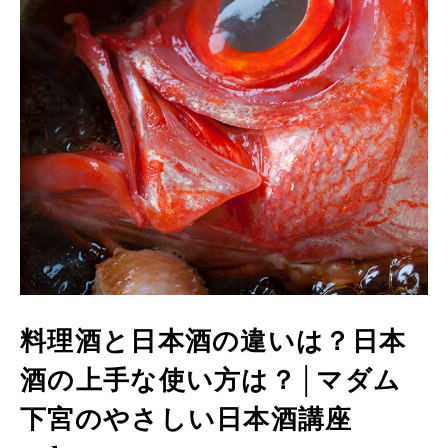
界
に
も
っ
と
知
っ
て
も
ら
え
る
よ
う
英
語
版
も
あ
り
ま
す。
料理酒と日本酒の違いは？日本
酒の上手な使い方は？│マダム
下宮のやさしい日本酒講座