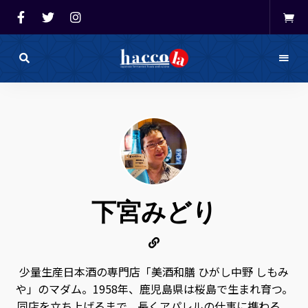
haccola（ハ
ッ
haccola
コ
ラ）
発酵ライ
は
発
フを楽し
酵
ラ
イ
む「ハッ
フ
を
コラ」
楽
し
下宮みどり
む
た
め
の
メ
デ
ィ
少量生産日本酒の専門店「美酒和膳 ひがし中野 しもみ
ア
で
や」のマダム。1958年、鹿児島県は桜島で生まれ育つ。
す。
発
同店を立ち上げるまで、長くアパレルの仕事に携わる。