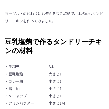
ヨーグルトの代わりにも使える豆乳塩麹で、本格的なタンド
リーチキンを作ってみました。
豆乳塩麴で作るタンドリーチキ
ンの材料
・手羽元 8本
・豆乳塩麴 大さじ1
・カレー粉 小さじ1
・醤 油 小さじ1
・ケチャップ 小さじ1
・クミンパウダー 小さじ1/4