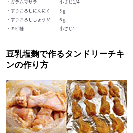
・ガラムマサラ 小さじ1/4
・すりおろしにんにく 5ｇ
・すりおろししょうが 6ｇ
・キビ糖 小さじ1
豆乳塩麴で作るタンドリーチキ
ンの作り方