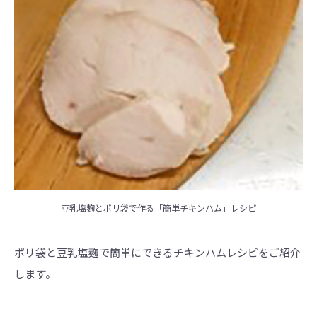
豆乳塩麹とポリ袋で作る「簡単チキンハム」レシピ
ポリ袋と豆乳塩麹で簡単にできるチキンハムレシピをご紹介
します。