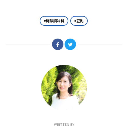
発酵調味料
豆乳
WRITTEN BY