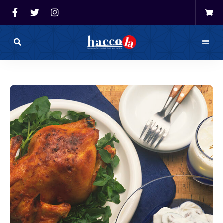
haccola（ハ
ッ
haccola
コ
ラ）
発酵ライ
は
発
フを楽し
酵
ラ
イ
む「ハッ
フ
を
コラ」
楽
し
む
た
め
の
メ
デ
ィ
ア
で
す。
発