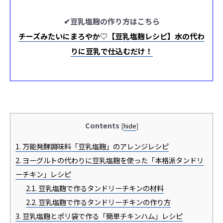
✔豆乳塩麹の作り方はこちら
チーズみたいにまろやか♡【豆乳塩麹レシピ】水の代わ
りに豆乳で仕込むだけ！
Contents
[
hide
]
1.
万能発酵調味料「豆乳塩麹」のアレンジレシピ
2.
ヨーグルトの代わりに豆乳塩麹を使った「本格派タンドリ
ーチキン」レシピ
2.1.
豆乳塩麴で作るタンドリーチキンの材料
2.2.
豆乳塩麴で作るタンドリーチキンの作り方
3.
豆乳塩麹とポリ袋で作る「簡単チキンハム」レシピ