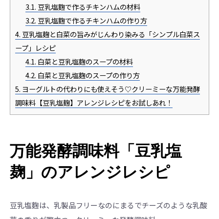
3.1.
豆乳塩麴で作るチキンハムの材料
3.2.
豆乳塩麴で作るチキンハムの作り方
4.
豆乳塩麹と白菜の旨みがじんわり染みる「シンプル白菜ス
ープ」レシピ
4.1.
白菜と豆乳塩麴のスープの材料
4.2.
白菜と豆乳塩麴のスープの作り方
5.
ヨーグルトの代わりにも使えそう♡クリーミーな万能発酵
調味料【豆乳塩麹】アレンジレシピをお試しあれ！
万能発酵調味料「豆乳塩
麹」のアレンジレシピ
豆乳塩麴は、乳製品フリーなのにまるでチーズのような乳酸