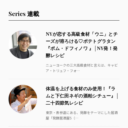
Series 連載
NYが恋する高級食材「ウニ」とチ
ーズが溶ろける♡ポテトグラタン
『ポム・ドフィノワ 』│NY発！発
酵レシピ
ニューヨークの三大高級食材と言えは、キャビ
ア・トリュフ・フォ…
体温を上げる食材のみ使用！『ラ
ムと下仁田ネギの酒粕シチュー』│
二十四節気レシピ
東京・表参道にある、発酵をテーマにした居酒
屋「発酵居酒屋5（…