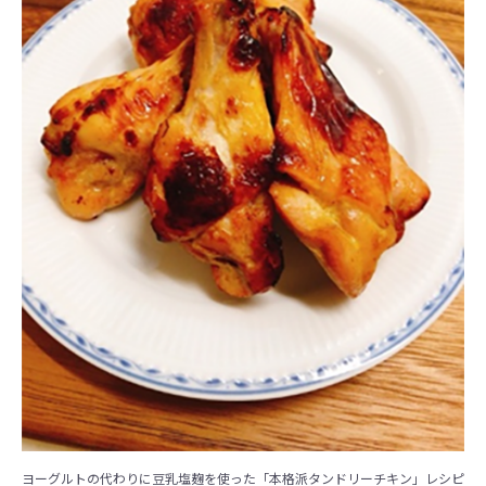
ヨーグルトの代わりに豆乳塩麹を使った「本格派タンドリーチキン」レシピ