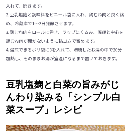
入れて、開きます。
2. 豆乳塩麴と調味料をビニール袋に入れ、鶏むね肉と良く絡
め、冷蔵庫で1～2日発酵させます。
3. 鶏むね肉をロールに巻き、ラップにくるみ、両端と中心を
鶏むね肉が開かないように輪ゴムで留めます。
4. 湯煎できるポリ袋に3を入れて、沸騰したお湯の中で20分
加熱し、そのままお湯が室温になるまで置いておきます。
豆乳塩麹と白菜の旨みがじ
んわり染みる「シンプル白
菜スープ」レシピ