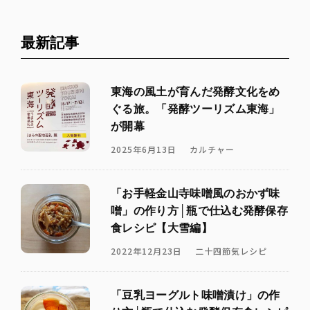
最新記事
東海の風土が育んだ発酵文化をめ
ぐる旅。「発酵ツーリズム東海」
が開幕
2025年6月13日
カルチャー
「お手軽金山寺味噌風のおかず味
噌」の作り方│瓶で仕込む発酵保存
食レシピ【大雪編】
2022年12月23日
二十四節気レシピ
「豆乳ヨーグルト味噌漬け」の作