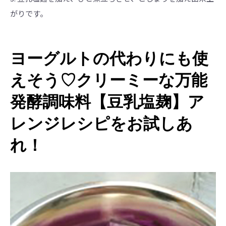
がりです。
ヨーグルトの代わりにも使
えそう♡クリーミーな万能
発酵調味料【豆乳塩麹】ア
レンジレシピをお試しあ
れ！