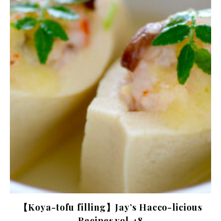
【Koya-tofu filling】Jay’s Hacco-licious
Recipes vol.48