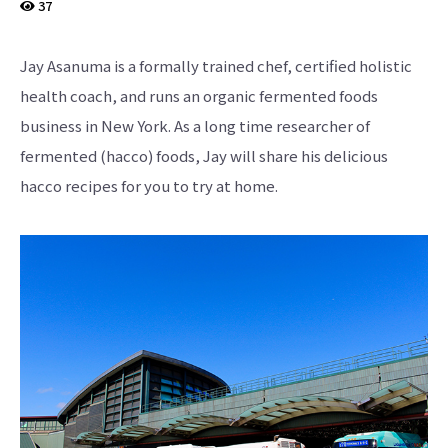
界
37
に
も
っ
と
Jay Asanuma is a formally trained chef, certified holistic
知
っ
health coach, and runs an organic fermented foods
て
も
business in New York. As a long time researcher of
ら
え
fermented (hacco) foods, Jay will share his delicious
る
よ
う
hacco recipes for you to try at home.
英
語
版
も
あ
り
ま
す。