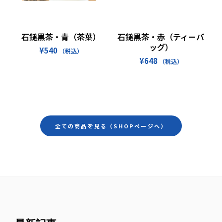
お買い物カゴに追加
続きを読む
石鎚黒茶・青（茶葉）
石鎚黒茶・赤（ティーバ
ッグ）
¥
540
（税込）
¥
648
（税込）
全ての商品を見る（SHOPページへ）