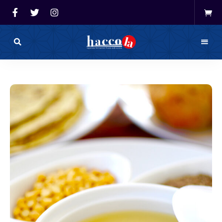
haccola（ハ
ッ
haccola
コ
ラ）
発酵ライ
は
発
フを楽し
酵
ラ
イ
む「ハッ
フ
を
コラ」
楽
し
む
た
め
の
メ
デ
ィ
ア
で
す。
発