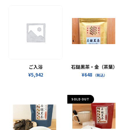
お買い物カゴに追加
続きを読む
ご入浴
石鎚黒茶・金（茶葉）
¥
5,942
¥
648
（税込）
SOLD OUT