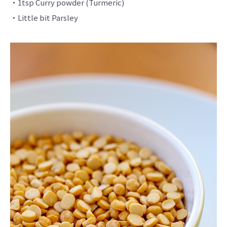
・1tsp Curry powder (Turmeric)
・Little bit Parsley