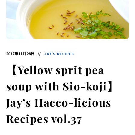
酵
食
品
の
レ
シ
ピ
や
ニ
ュ
ー
ス
を
2017年11月28日
JAY'S RECIPES
お
届
け
【Yellow sprit pea
し
ま
す。
日
soup with Sio-koji】
本
と
ア
ジ
Jay’s Hacco-licious
ア
の
発
Recipes vol.37
酵
食
品
を
世