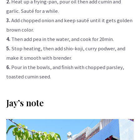
2.
Heat up a frying-pan, pour oil then add cumin and
garlic. Sauté for a while.
3.
Add chopped onion and keep sauté until it gets golden
brown color.
4.
Then add pea in the water, and cook for 20min.
5.
Stop heating, then add shio-koji, curry podwer, and
make it smooth with brender.
6.
Pour in the bowls, and finish with chopped parsley,
toasted cumin seed.
Jay’s note