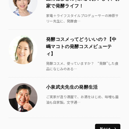
家で発酵ライフ！
家電＋ライフスタイルプロデューサーの神原サ
リー先生に、発酵食…
発酵コスメってどういいの？【中
嶋マコトの発酵コスメビューテ
ィ】
発酵コスメ、使っていますか？ “発酵”した食
品になじみのある…
小泉武夫先生の発酵生活
ご実家が造り酒屋で、お酒をはじめ、味噌も醤
油も自家製。文字通…
More