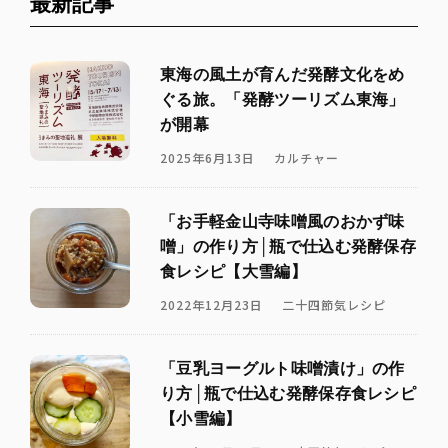
最新記事
東海の風土が育んだ発酵文化をめ
ぐる旅。「発酵ツーリズム東海」
が開幕
2025年6月13日
カルチャー
「お手軽金山寺味噌風のおかず味
噌」の作り方│瓶で仕込む発酵保存
食レシピ【大雪編】
2022年12月23日
二十四節気レシピ
「豆乳ヨーグルト味噌漬け」の作
り方│瓶で仕込む発酵保存食レシピ
【小雪編】