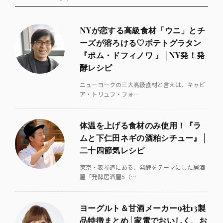
NYが恋する高級食材「ウニ」とチ
ーズが溶ろける♡ポテトグラタン
『ポム・ドフィノワ 』│NY発！発
酵レシピ
ニューヨークの三大高級食材と言えは、キャビ
ア・トリュフ・フォ…
体温を上げる食材のみ使用！『ラ
ムと下仁田ネギの酒粕シチュー』│
二十四節気レシピ
東京・表参道にある、発酵をテーマにした居酒
屋「発酵居酒屋5（…
ヨーグルト＆甘酒メーカー9社13製
品特徴まとめ│家電でおいしく、お