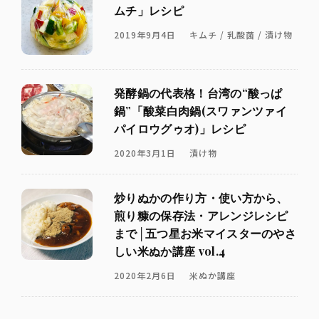
ムチ」レシピ
2019年9月4日
キムチ / 乳酸菌 / 漬け物
発酵鍋の代表格！台湾の“酸っぱ
鍋”「酸菜白肉鍋(スワァンツァイ
パイロウグゥオ)」レシピ
2020年3月1日
漬け物
炒りぬかの作り方・使い方から、
煎り糠の保存法・アレンジレシピ
まで│五つ星お米マイスターのやさ
しい米ぬか講座 vol.4
2020年2月6日
米ぬか講座