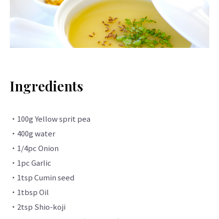
Ingredients
・100g Yellow sprit pea
・400g water
・1/4pc Onion
・1pc Garlic
・1tsp Cumin seed
・1tbsp Oil
・2tsp Shio-koji