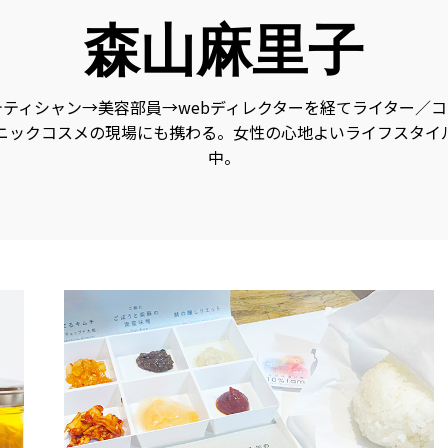
デ
ィ
森山麻里子
ア
で
す。
発
酵
ティシャン→美容部員→webディレクターを経てライター／
食
品
ニックコスメの現場にも携わる。女性の心地よいライフスタイ
の
中。
レ
シ
ピ
や
ニ
ュ
ー
ス
を
お
届
け
し
ま
す。
日
本
と