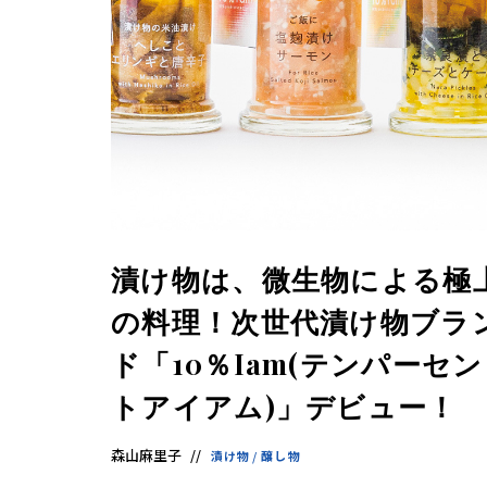
漬け物は、微生物による極
の料理！次世代漬け物ブラ
ド「10％Iam(テンパーセン
トアイアム)」デビュー！
森山麻里子
漬け物
/
醸し物