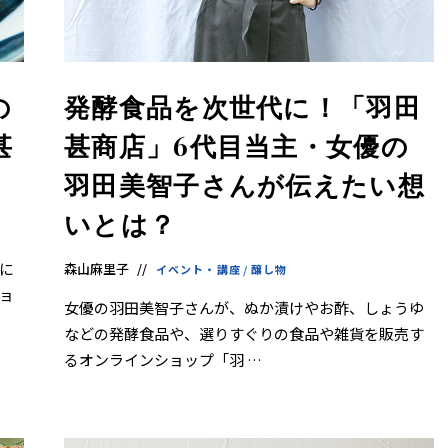
の
発酵食品を次世代に！「羽田
甚
甚商店」6代目当主・女優の
羽田美智子さんが伝えたい想
いとは？
に
森山麻里子
イベント・講座
/
醸し物
ョ
女優の羽田美智子さんが、ぬか漬けやお酢、しょうゆ
などの発酵食品や、選りすぐりの食品や雑貨を販売す
るオンラインショップ「羽 …