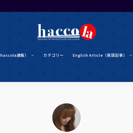
haccola（ハ
haccola
ッ
（haccola通販）
カテゴリー
English Article（英語記事）
コ
ラ）
は
発酵ライ
発
酵
ラ
イ
フを楽し
フ
を
楽
む「ハッ
し
む
た
め
コラ」
の
メ