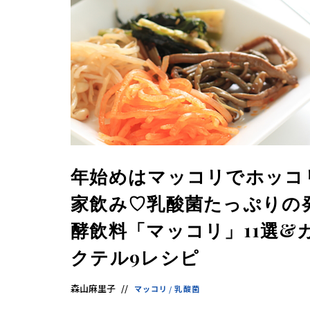
年始めはマッコリでホッコ
家飲み♡乳酸菌たっぷりの
酵飲料「マッコリ」11選&
クテル9レシピ
森山麻里子
マッコリ
/
乳酸菌