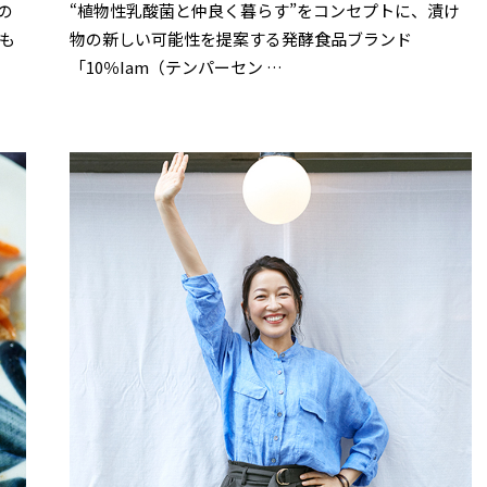
あ
の
“植物性乳酸菌と仲良く暮らす”をコンセプトに、漬け
り
ま
も
物の新しい可能性を提案する発酵食品ブランド
す。
「10％Iam（テンパーセン …