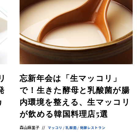
リ
忘新年会は「生マッコリ」
発
で！生きた酵母と乳酸菌が腸
カ
内環境を整える、生マッコリ
が飲める韓国料理店5選
森山麻里子
マッコリ
/
乳酸菌
/
発酵レストラン