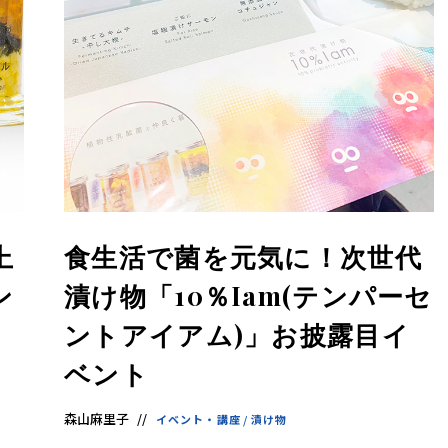
ア
ジ
ア
の
発
酵
食
品
を
世
界
に
も
っ
と
知
上
食生活で菌を元気に！次世代
っ
て
ン
漬け物「10％Iam(テンパーセ
も
ら
え
ントアイアム)」お披露目イ
る
よ
ベント
う
英
語
版
森山麻里子
イベント・講座
/
漬け物
も