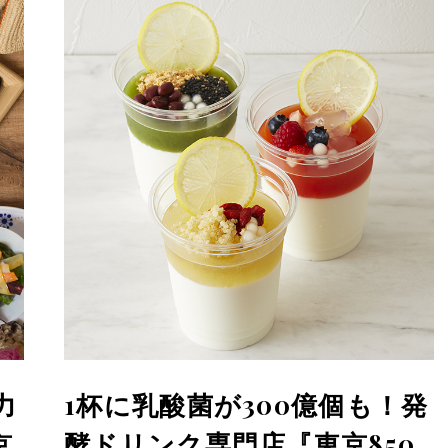
力
1杯に乳酸菌が300億個も！発
京
酵ドリンク専門店『東京850