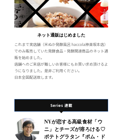
ネット通販はじめました
これまで実店舗（米ぬか発酵風呂 haccola神楽坂本店）
でのみ販売していた発酵食品・発酵関連商品のネット通
販を始めました。
店舗へのご来店が難しいお客様にもお買い求め頂けるよ
うになりました。是非ご利用ください。
日本全国配送致します。
Series 連載
NYが恋する高級食材「ウ
ニ」とチーズが溶ろける♡
ポテトグラタン『ポム・ド