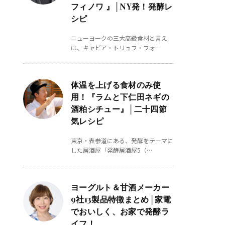
フィノワ 』│NY発！発酵レ
シピ
ニューヨークの三大高級食材と言え
は、キャビア・トリュフ・フォ…
体温を上げる食材のみ使
用！『ラムと下仁田ネギの
酒粕シチュー』│二十四節
気レシピ
東京・表参道にある、発酵をテーマに
した居酒屋「発酵居酒屋5（…
ヨーグルト＆甘酒メーカー
9社13製品特徴まとめ│家電
でおいしく、お家で発酵ラ
イフ！